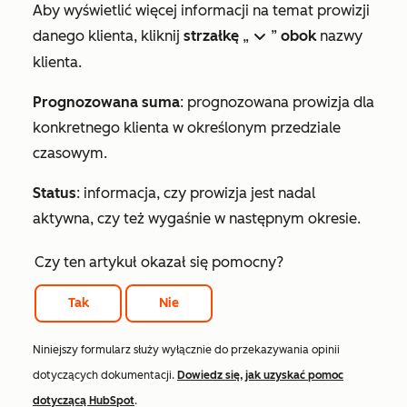
Aby wyświetlić więcej informacji na temat prowizji
danego klienta, kliknij
strzałkę
„
”
obok
nazwy
down
klienta.
Prognozowana suma
: prognozowana prowizja dla
konkretnego klienta w określonym przedziale
czasowym.
Status
: informacja, czy prowizja jest nadal
aktywna, czy też wygaśnie w następnym okresie.
Czy ten artykuł okazał się pomocny?
Tak
Nie
Niniejszy formularz służy wyłącznie do przekazywania opinii
dotyczących dokumentacji.
Dowiedz się, jak uzyskać pomoc
dotyczącą HubSpot
.