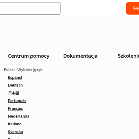
Ge
Centrum pomocy
Dokumentacja
Szkoleni
Polski
: Wybierz język
Español
Deutsch
日本語
Português
Français
Nederlands
Italiano
Svenska