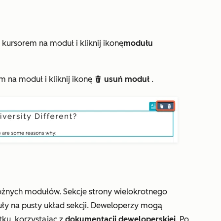
kursorem na moduł i kliknij ikonę
modułu
m na moduł i kliknij ikonę
usuń moduł
.
delete
 różnych modułów. Sekcje strony wielokrotnego
ły na pusty układ sekcji. Deweloperzy mogą
tku, korzystając z
dokumentacji deweloperskiej
. Po