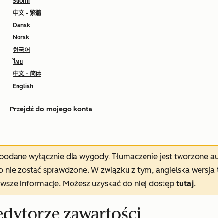
Suomi
中文 - 繁體
Dansk
Norsk
한국어
ไทย
中文 - 简体
English
Przejdź do mojego konta
t podane wyłącznie dla wygody. Tłumaczenie jest tworzone 
nie zostać sprawdzone. W związku z tym, angielska wersja 
owsze informacje. Możesz uzyskać do niej dostęp
tutaj
.
edytorze zawartości