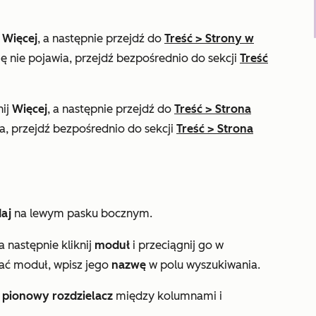
j
Więcej
, a następnie przejdź do
Treść
>
Strony w
ię nie pojawia, przejdź bezpośrednio do sekcji
Treść
nij
Więcej
, a następnie przejdź do
Treść
>
Strona
ia, przejdź bezpośrednio do sekcji
Treść
>
Strona
daj
na lewym pasku bocznym.
 a następnie kliknij
moduł
i przeciągnij go w
kać moduł, wpisz jego
nazwę
w polu
wyszukiwania
.
j
pionowy rozdzielacz
między kolumnami i