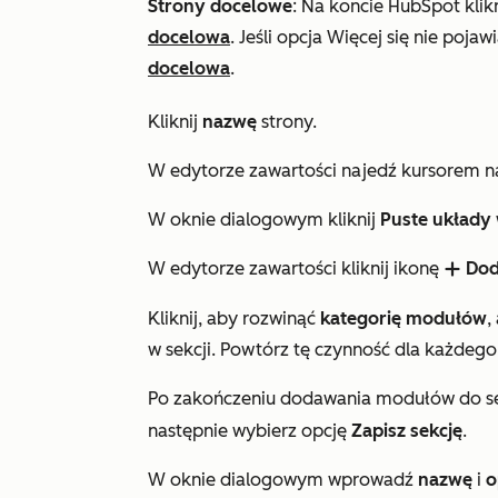
Strony docelowe
: Na koncie HubSpot klik
docelowa
. Jeśli opcja
Więcej
się nie pojaw
docelowa
.
Kliknij
nazwę
strony.
W edytorze zawartości najedź kursorem 
W oknie dialogowym kliknij
Puste układy
W edytorze zawartości kliknij ikonę
Do
add
Kliknij, aby rozwinąć
kategorię modułów
,
w sekcji. Powtórz tę czynność dla każdego
Po zakończeniu dodawania modułów do se
następnie wybierz opcję
Zapisz sekcję
.
W oknie dialogowym wprowadź
nazwę
i
o