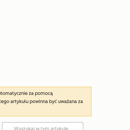
automatycznie za pomocą
tego artykułu powinna być uważana za