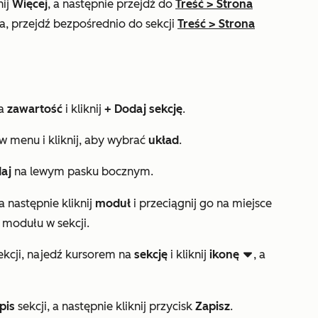
nij
Więcej
, a następnie przejdź do
Treść
>
Strona
ia, przejdź bezpośrednio do sekcji
Treść
>
Strona
na
zawartość
i kliknij
+ Dodaj sekcję
.
w menu i kliknij, aby wybrać
układ
.
daj
na lewym pasku bocznym.
 a następnie kliknij
moduł
i przeciągnij go na miejsce
 modułu w sekcji.
kcji, najedź kursorem na
sekcję
i kliknij
ikonę
, a
downCarat
pis
sekcji, a następnie kliknij przycisk
Zapisz
.