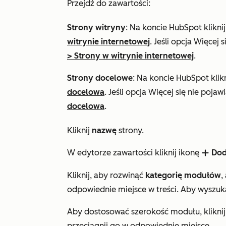
Przejdź do zawartości:
Strony witryny
: Na koncie HubSpot klikni
witrynie internetowej
. Jeśli opcja
Więcej
s
>
Strony w witrynie internetowej
.
Strony docelowe
: Na koncie HubSpot klik
docelowa
. Jeśli opcja
Więcej
się nie pojaw
docelowa
.
Kliknij
nazwę
strony.
W edytorze zawartości kliknij ikonę
Do
add
Kliknij, aby rozwinąć
kategorię modułów
,
odpowiednie miejsce w treści. Aby wyszu
Aby dostosować szerokość modułu, klikni
przeciągnij go w odpowiednie miejsce.