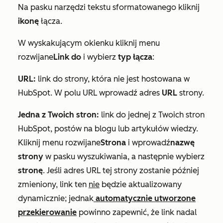
Na pasku narzędzi tekstu sformatowanego kliknij
ikonę
łącza.
W wyskakującym okienku kliknij
menu
rozwijane
Link do
i wybierz
typ łącza
:
URL:
link do strony, która nie jest hostowana w
HubSpot. W polu
URL
wprowadź adres
URL
strony.
Jedna z Twoich stron:
link do jednej z Twoich stron
HubSpot, postów na blogu lub artykułów wiedzy.
Kliknij menu rozwijane
Strona
i wprowadź
nazwę
strony
w pasku wyszukiwania, a następnie wybierz
stronę
. Jeśli adres URL tej strony zostanie później
zmieniony, link ten
nie
będzie aktualizowany
dynamicznie; jednak
automatycznie utworzone
przekierowanie
powinno zapewnić, że link nadal