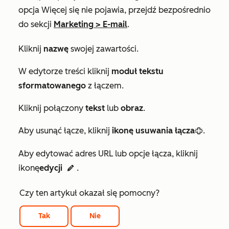
opcja
Więcej
się nie pojawia, przejdź bezpośrednio
do sekcji
Marketing
>
E-mail
.
Kliknij
nazwę
swojej zawartości.
W edytorze treści kliknij
moduł tekstu
sformatowanego
z łączem.
Kliknij połączony
tekst
lub
obraz
.
Aby usunąć łącze, kliknij
ikonę usuwania łącza
.
unlink
Aby edytować adres URL lub opcje łącza, kliknij
ikonę
edycji
.
the edit
Czy ten artykuł okazał się pomocny?
Tak
Nie