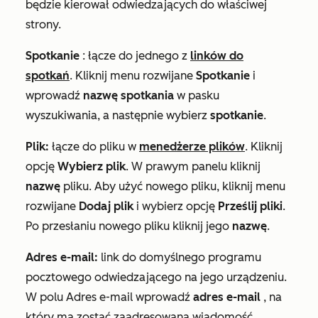
będzie kierował odwiedzających do właściwej
strony.
Spotkanie
: łącze do jednego z
linków do
spotkań
. Kliknij menu rozwijane
Spotkanie
i
wprowadź
nazwę spotkania
w pasku
wyszukiwania, a następnie wybierz
spotkanie
.
Plik:
łącze do pliku w
menedżerze plików
. Kliknij
opcję
Wybierz plik
. W prawym panelu kliknij
nazwę
pliku. Aby użyć nowego pliku, kliknij menu
rozwijane
Dodaj plik
i wybierz opcję
Prześlij pliki
.
Po przesłaniu nowego pliku kliknij jego
nazwę
.
Adres e-mail:
link do domyślnego programu
pocztowego odwiedzającego na jego urządzeniu.
W polu
Adres
e-mail wprowadź
adres e-mail
, na
który ma zostać zaadresowana wiadomość.