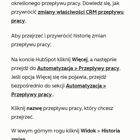
określonego przepływu pracy. Dowiedz się, jak
przywrócić
zmiany właściwości CRM przepływu
pracy
.
Aby przejrzeć i przywrócić historię zmian
przepływu pracy:
Na koncie HubSpot kliknij
Więcej
, a następnie
przejdź do
Automatyzacja
>
Przepływy pracy
.
Jeśli opcja
Więcej
się nie pojawia, przejdź
bezpośrednio do sekcji
Automatyzacja
>
Przepływy pracy
..
Kliknij
nazwę
przepływu pracy, który chcesz
przejrzeć.
W lewym górnym rogu kliknij
Widok
>
Historia
zmian
.