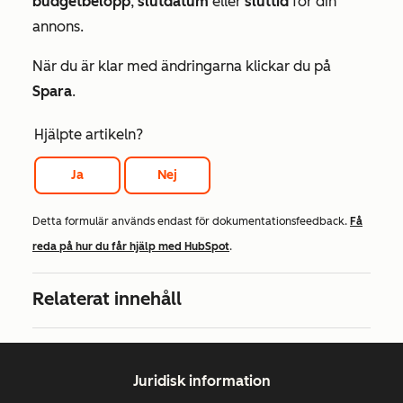
budgetbelopp
,
slutdatum
eller
sluttid
för din
annons.
När du är klar med ändringarna klickar du på
Spara
.
Hjälpte artikeln?
Ja
Nej
Detta formulär används endast för dokumentationsfeedback.
Få
reda på hur du får hjälp med HubSpot
.
Relaterat innehåll
Juridisk information