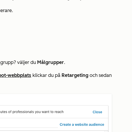
erare.
lgrupp?
väljer du
Målgrupper
.
ot-webbplats
klickar du på
Retargeting
och sedan