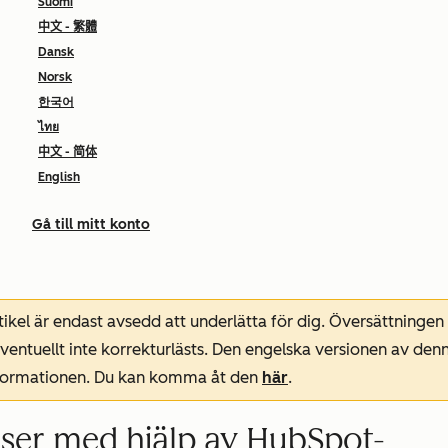
Suomi
中文 - 繁體
Dansk
Norsk
한국어
ไทย
中文 - 简体
English
Gå till mitt konto
ikel är endast avsedd att underlätta för dig. Översättningen
entuellt inte korrekturlästs. Den engelska versionen av denn
nformationen. Du kan komma åt den
här
.
ser med hjälp av HubSpot-