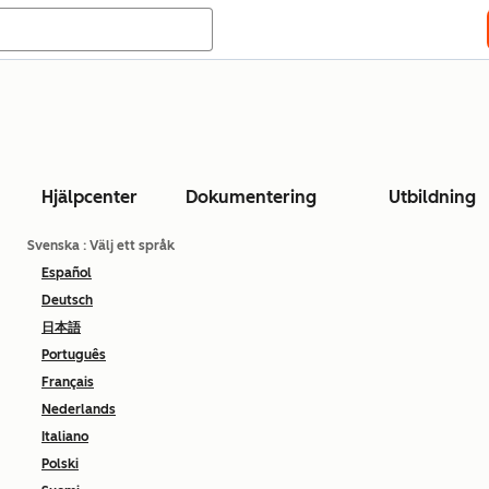
Hjälpcenter
Dokumentering
Utbildning
Svenska
: Välj ett språk
Español
Deutsch
日本語
Português
Français
Nederlands
Italiano
Polski