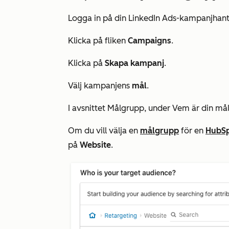
Logga in på din LinkedIn Ads-kampanjhant
Klicka på fliken
Campaigns
.
Klicka på
Skapa
kampanj
.
Välj kampanjens
mål
.
I avsnittet
Målgrupp
, under
Vem är din må
Om du vill välja en
målgrupp
för en
HubSp
på
Website
.