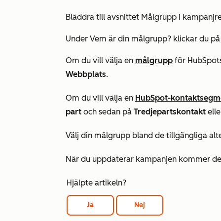
Bläddra till avsnittet
Målgrupp
i kampanjre
Under
Vem är din målgrupp?
klickar du p
Om du vill välja en
målgrupp
för HubSpot
Webbplats
.
Om du vill välja en
HubSpot-kontaktsegm
part
och sedan på
Tredjepartskontakt
ell
Välj din målgrupp bland de tillgängliga alt
När du uppdaterar kampanjen kommer den a
Hjälpte artikeln?
Ja
Nej