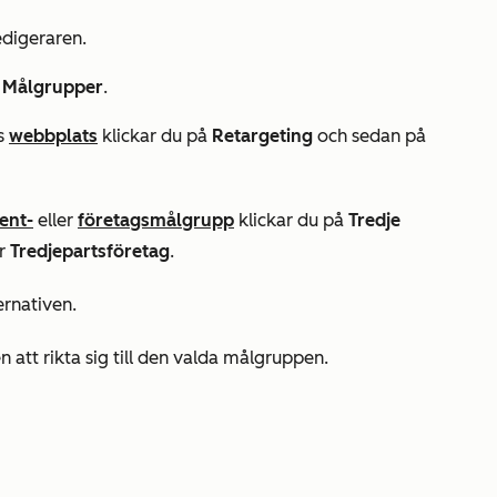
digeraren.
å
Målgrupper
.
s
webbplats
klickar du på
Retargeting
och sedan på
ent-
eller
företagsmålgrupp
klickar du på
Tredje
er
Tredjepartsföretag
.
ernativen.
tt rikta sig till den valda målgruppen.