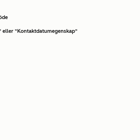
löde
m” eller ”Kontaktdatumegenskap”