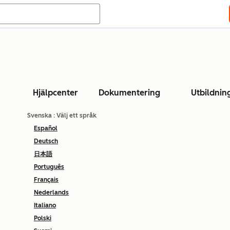
Hjälpcenter
Dokumentering
Utbildnin
Svenska
: Välj ett språk
Español
Deutsch
日本語
Português
Français
Nederlands
Italiano
Polski