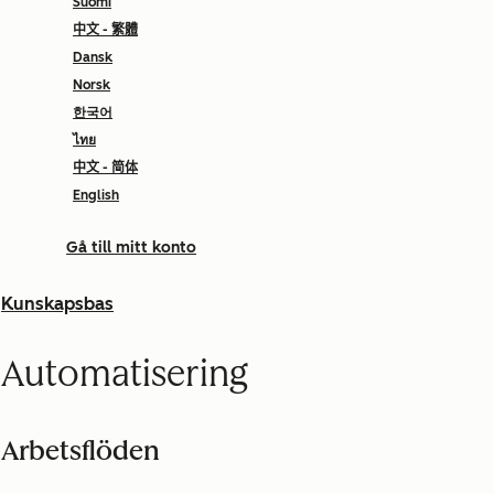
Suomi
中文 - 繁體
Dansk
Norsk
한국어
ไทย
中文 - 简体
English
Gå till mitt konto
Kunskapsbas
Automatisering
Arbetsflöden