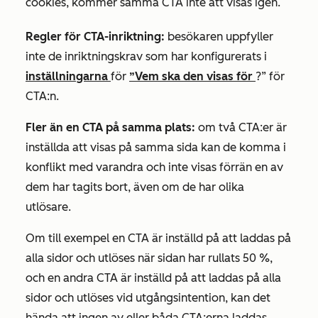
cookies, kommer samma CTA inte att visas igen.
Regler för CTA-inriktning:
besökaren uppfyller
inte de inriktningskrav som har konfigurerats i
inställningarna
för
”Vem ska den visas för
?” för
CTA:n.
Fler än en CTA på samma plats:
om två CTA:er är
inställda att visas på samma sida kan de komma i
konflikt med varandra och inte visas förrän en av
dem har tagits bort, även om de har olika
utlösare.
Om till exempel en CTA är inställd på att laddas på
alla sidor och utlöses när sidan har rullats 50 %,
och en andra CTA är inställd på att laddas på alla
sidor och utlöses vid utgångsintention, kan det
hända att ingen av eller båda CTA:erna laddas,