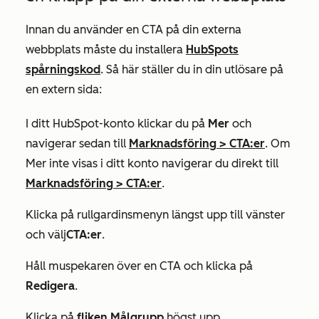
Innan du använder en CTA på din externa
webbplats måste du installera
HubSpots
spårningskod
. Så här ställer du in din utlösare på
en extern sida:
I ditt HubSpot-konto klickar du på
Mer
och
navigerar sedan till
Marknadsföring
>
CTA:er
. Om
Mer
inte visas i ditt konto navigerar du direkt till
Marknadsföring
>
CTA:er
.
Klicka på rullgardinsmenyn längst upp till vänster
och välj
CTA:er
.
Håll muspekaren över en CTA och klicka på
Redigera
.
Klicka på
fliken Målgrupp
högst upp.