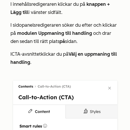
I innehållsredigeraren klickar du på
knappen +
Lägg till
i vänster sidfält.
I sidopanelsredigeraren söker du efter och klickar
på
modulen Uppmaning till handling
och drar
den sedan till rätt plats
på
sidan.
I
CTA-avsnittet
klickar du på
Välj en uppmaning till
handling
.