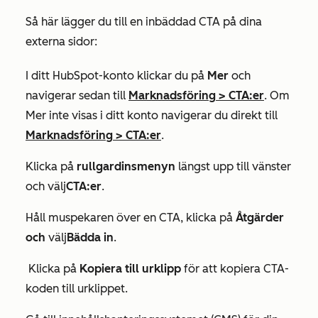
Så här lägger du till en inbäddad CTA på dina
externa sidor:
I ditt HubSpot-konto klickar du på
Mer
och
navigerar sedan till
Marknadsföring
>
CTA:er
. Om
Mer
inte visas i ditt konto navigerar du direkt till
Marknadsföring
>
CTA:er
.
Klicka på
rullgardinsmenyn
längst upp till vänster
och välj
CTA:er
.
Håll muspekaren över en CTA, klicka på
Åtgärder
och
välj
Bädda in
.
Klicka på
Kopiera till urklipp
för att kopiera CTA-
koden till urklippet.