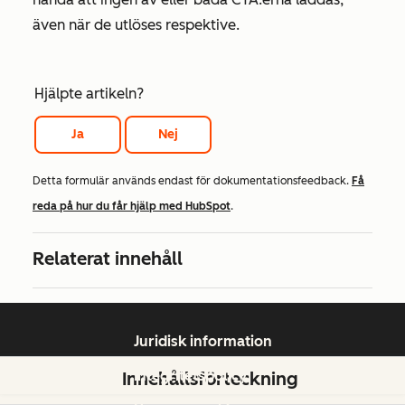
även när de utlöses respektive.
Hjälpte artikeln?
Ja
Nej
Detta formulär används endast för dokumentationsfeedback.
Få
reda på hur du får hjälp med HubSpot
.
Relaterat innehåll
Juridisk information
Integritetspolicy
Innehållsförteckning