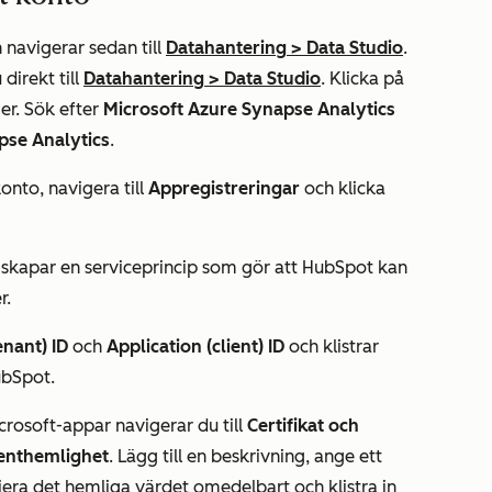
 navigerar sedan till
Datahantering
>
Data Studio
.
 direkt till
Datahantering
>
Data Studio
. Klicka på
ger. Sök efter
Microsoft
Azure Synapse Analytics
pse Analytics
.
konto, navigera till
Appregistreringar
och klicka
a skapar en serviceprincip som gör att HubSpot kan
r.
enant) ID
och
Application (client) ID
och klistrar
ubSpot.
crosoft-appar navigerar du till
Certifikat och
ienthemlighet
. Lägg till en beskrivning, ange ett
piera det hemliga värdet omedelbart och klistra in