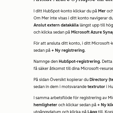
I ditt HubSpot-konto klickar du på
Mer
och
Om
Mer
inte visas i ditt konto navigerar du
Anslut extern datakälla
längst upp till hö
och klicka sedan på
Microsoft
Azure Syna
För att ansluta ditt konto, i ditt Microsoft-
sedan på
+ Ny registrering
.
Namnge den
HubSpot-registrering
. Dett
få säker åtkomst till dina Microsoft-resurse
På sidan
Översikt
kopierar du
Directory (t
sedan in dem i motsvarande
textrutor
i H
I samma arbetsflöde för registrering av Mi
hemligheter
och klickar sedan på
+ Ny kl
utgångsdatum och klicka på
Lägg
till. Ko