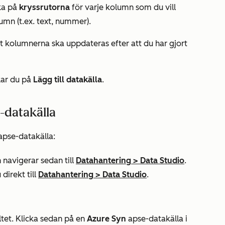
cka på
kryssrutorna
för varje kolumn som du vill
umn (t.ex. text, nummer).
tt kolumnerna ska uppdateras efter att du har gjort
kar du på
Lägg till datakälla
.
-datakälla
apse-datakälla:
 navigerar sedan till
Datahantering
>
Data Studio
.
 direkt till
Datahantering
>
Data Studio
.
ltet. Klicka sedan på en
Azure Syn
apse-datakälla i