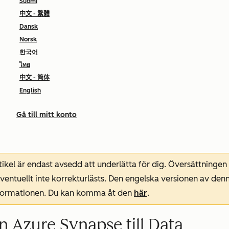
Suomi
中文 - 繁體
Dansk
Norsk
한국어
ไทย
中文 - 简体
English
Gå till mitt konto
ikel är endast avsedd att underlätta för dig. Översättningen
entuellt inte korrekturlästs. Den engelska versionen av denn
nformationen. Du kan komma åt den
här
.
n Azure Synapse till Data