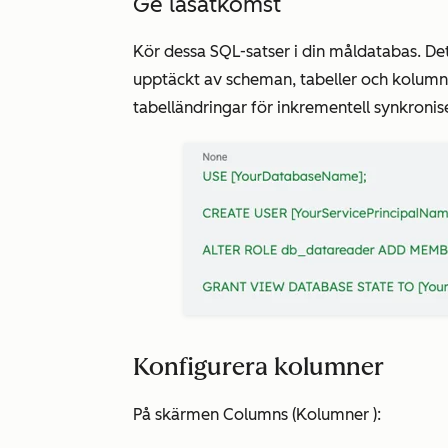
Ge läsåtkomst
Kör dessa SQL-satser i din måldatabas. Det
upptäckt av scheman, tabeller och kolumn
tabelländringar för inkrementell synkronis
Konfigurera kolumner
På skärmen
Columns (Kolumner
):