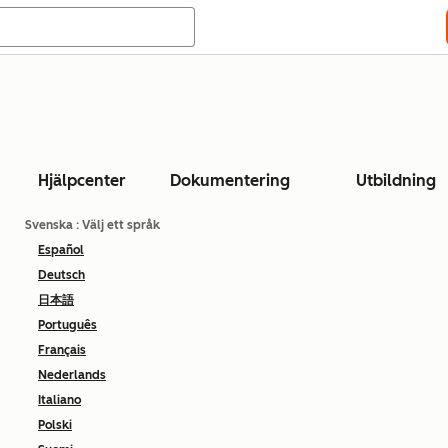
Hjälpcenter
Dokumentering
Utbildning
Svenska
: Välj ett språk
Español
Deutsch
日本語
Português
Français
Nederlands
Italiano
Polski