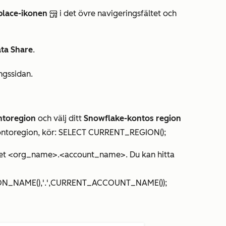
place-ikonen
i det övre navigeringsfältet och
ta Share
.
ingssidan.
ntoregion
och välj ditt
Snowflake-kontos region
 kontoregion, kör: SELECT CURRENT_REGION();
et <org_name>.<account_name>. Du kan hitta
_NAME(),'.',CURRENT_ACCOUNT_NAME());