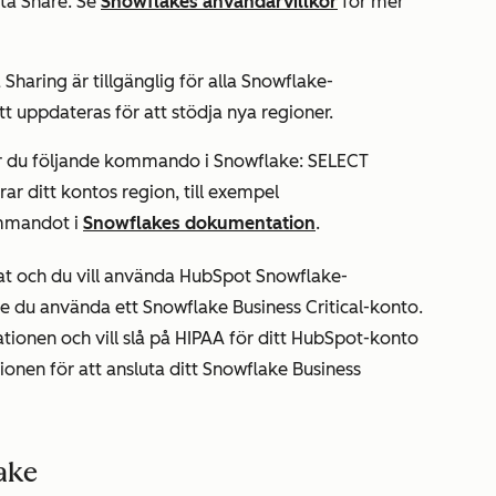
ata Share. Se
Snowflakes användarvillkor
för mer
haring är tillgänglig för alla Snowflake-
 uppdateras för att stödja nya regioner.
kör du följande kommando i Snowflake: SELECT
ditt kontos region, till exempel
mmandot i
Snowflakes dokumentation
.
at och du vill använda HubSpot Snowflake-
e du använda ett Snowflake Business Critical-konto.
tionen och vill slå på HIPAA för ditt HubSpot-konto
onen för att ansluta ditt Snowflake Business
ake