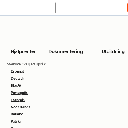
Hjälpcenter
Dokumentering
Utbildning
Svenska
: Välj ett språk
Español
Deutsch
日本語
Português
Français
Nederlands
Italiano
Polski