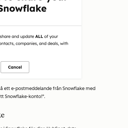
 få ett e-postmeddelande från Snowflake med
itt Snowflake-konto!
".
ke