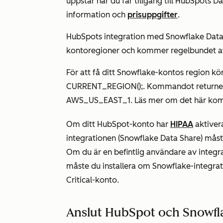
uppstår när du får tillgång till HubSpots D
information och
prisuppgifter
.
HubSpots integration med Snowflake Data S
kontoregioner och kommer regelbundet att
För att få ditt Snowflake-kontos region 
CURRENT_REGION();. Kommandot returnerar 
AWS_US_EAST_1. Läs mer om det här ko
Om ditt HubSpot-konto har
HIPAA
aktiver
integrationen (Snowflake Data Share) måst
Om du är en befintlig användare av integra
måste du installera om Snowflake-integrati
Critical-konto.
Anslut HubSpot och Snowfl