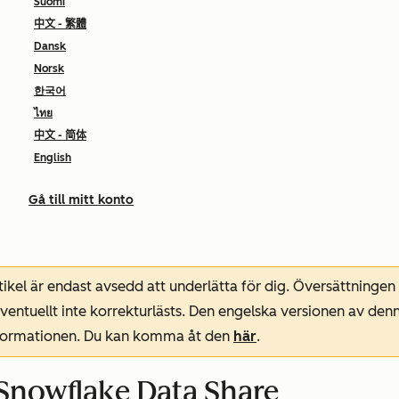
Suomi
中文 - 繁體
Dansk
Norsk
한국어
ไทย
中文 - 简体
English
Gå till mitt konto
ikel är endast avsedd att underlätta för dig. Översättningen
entuellt inte korrekturlästs. Den engelska versionen av denn
nformationen. Du kan komma åt den
här
.
Snowflake Data Share