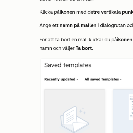
Klicka på
ikonen
med de
tre vertikala pun
Ange ett
namn på mallen
i dialogrutan oc
För att ta bort en mall klickar du på
ikone
namn och väljer
Ta bort
.