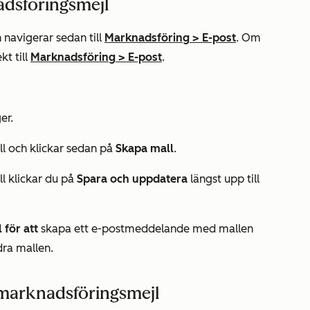
adsföringsmejl
 navigerar sedan till
Marknadsföring
>
E-post
. Om
kt till
Marknadsföring
>
E-post
.
er.
l och klickar sedan på
Skapa mall
.
l klickar du på
Spara och uppdatera
längst upp till
 för att
skapa ett e-postmeddelande med mallen
dra mallen.
 marknadsföringsmejl