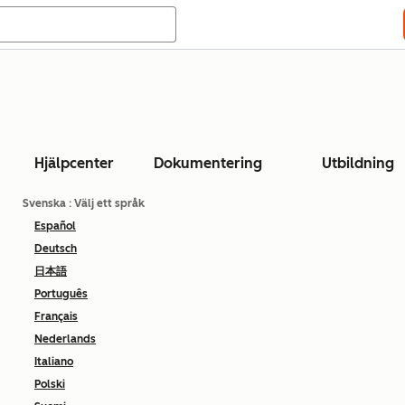
Hjälpcenter
Dokumentering
Utbildning
Svenska
: Välj ett språk
Español
Deutsch
日本語
Português
Français
Nederlands
Italiano
Polski