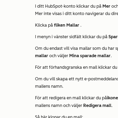
I ditt HubSpot-konto klickar du på
Mer
och
Mer
inte visas i ditt konto navigerar du dire
Klicka på
fliken Mallar
.
I menyn i vänster sidfält klickar du på
Spar
Om du endast vill visa mallar som du har s
mallar
och väljer
Mina sparade mallar
.
För att förhandsgranska en mall klickar d
Om du vill skapa ett nytt e-postmeddelan
mallens namn.
För att redigera en mall klickar du på
ikon
mallens namn och väljer
Redigera mall
.
Så här klonar du en mall: