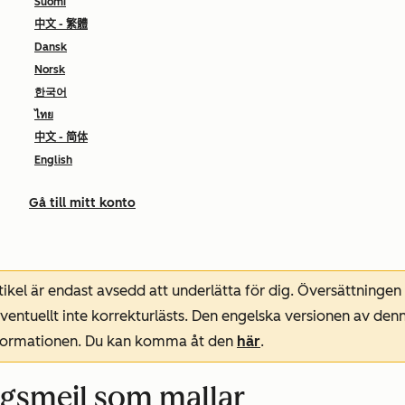
Suomi
中文 - 繁體
Dansk
Norsk
한국어
ไทย
中文 - 简体
English
Gå till mitt konto
ikel är endast avsedd att underlätta för dig. Översättningen
entuellt inte korrekturlästs. Den engelska versionen av denn
nformationen. Du kan komma åt den
här
.
gsmejl som mallar