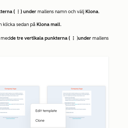
kterna (
)
under
mallens namn och välj
Klona
.
verticalMenu
h klicka sedan på
Klona mall
.
n
med
de tre vertikala punkterna (
)
under
mallens
verticalMenu