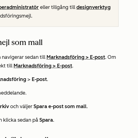
eradministratör
eller tillgång till
designverktyg
adsföringsmejl.
ejl som mall
 navigerar sedan till
Marknadsföring
>
E-post
. Om
kt till
Marknadsföring
>
E-post
.
nadsföring
>
E-post
.
tmeddelande.
rkiv
och väljer
Spara e-post som mall
.
h klicka sedan på
Spara
.