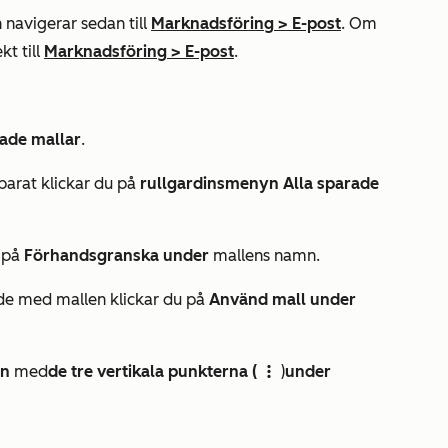
 navigerar sedan till
Marknadsföring
>
E-post
. Om
kt till
Marknadsföring
>
E-post
.
ade mallar
.
parat klickar du på
rullgardinsmenyn Alla sparade
u på
Förhandsgranska under
mallens namn.
de med mallen klickar du på
Använd mall under
en
med
de tre vertikala punkterna (
)
under
verticalMenu