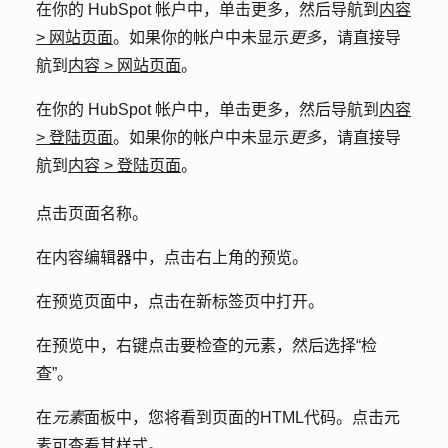
在你的 HubSpot 帐户中，单击
更多
，然后导航到
内容
>
网站页面
。如果你的帐户中未显示
更多
，请直接导
航到
内容
>
网站页面
。
在你的 HubSpot 帐户中，单击
更多
，然后导航到
内容
>
登陆页面
。如果你的帐户中未显示
更多
，请直接导
航到
内容
>
登陆页面
。
点击页面
名称
。
在内容编辑器中，点击右上角的
预览
。
在预览页面中，点击
在新标签页中打开
。
在预览中，右键点击要检查的
元素
，然后选择
“检
查”
。
在
元素
面板中，您将看到页面的HTML代码。点击
元
素
可查看其样式。