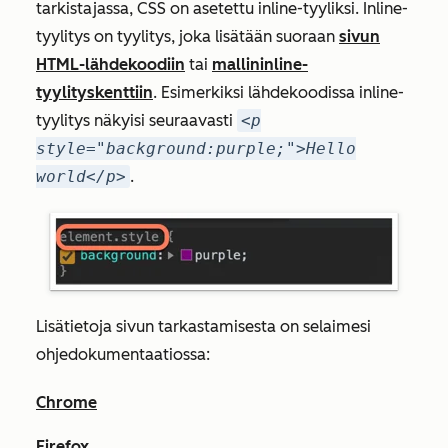
tarkistajassa, CSS on asetettu inline-tyyliksi. Inline-
tyylitys on tyylitys, joka lisätään suoraan
sivun
HTML-lähdekoodiin
tai
mallin
inline-
tyylityskenttiin
. Esimerkiksi lähdekoodissa inline-
tyylitys näkyisi seuraavasti
<p
style="background:purple;">Hello
world</p>
.
Lisätietoja sivun tarkastamisesta on selaimesi
ohjedokumentaatiossa:
Chrome
Firefox