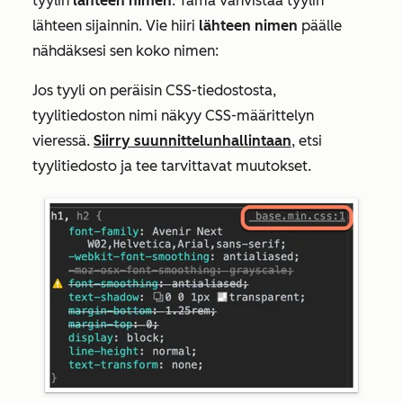
tyylin
lähteen nimen
. Tämä vahvistaa tyylin
lähteen sijainnin. Vie hiiri
lähteen nimen
päälle
nähdäksesi sen koko nimen:
Jos tyyli on peräisin CSS-tiedostosta,
tyylitiedoston nimi näkyy CSS-määrittelyn
vieressä.
Siirry suunnittelunhallintaan
, etsi
tyylitiedosto ja tee tarvittavat muutokset.