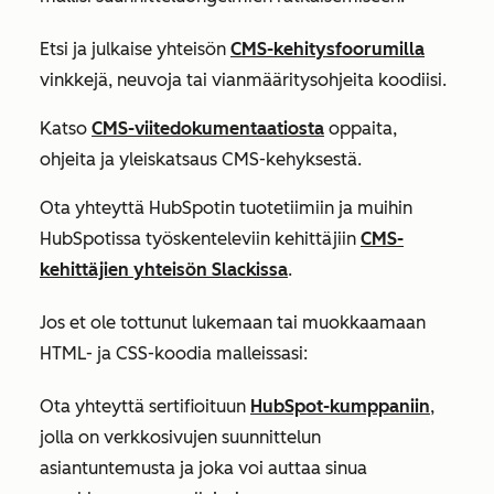
Etsi ja julkaise yhteisön
CMS-kehitysfoorumilla
vinkkejä, neuvoja tai vianmääritysohjeita koodiisi.
Katso
CMS-viitedokumentaatiosta
oppaita,
ohjeita ja yleiskatsaus CMS-kehyksestä.
Ota yhteyttä HubSpotin tuotetiimiin ja muihin
HubSpotissa työskenteleviin kehittäjiin
CMS-
kehittäjien yhteisön Slackissa
.
Jos et ole tottunut lukemaan tai muokkaamaan
HTML- ja CSS-koodia malleissasi:
Ota yhteyttä sertifioituun
HubSpot-kumppaniin
,
jolla on verkkosivujen suunnittelun
asiantuntemusta ja joka voi auttaa sinua