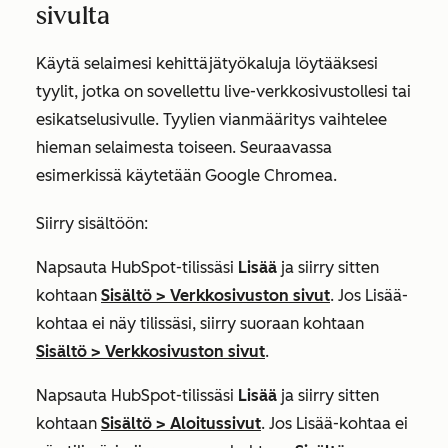
sivulta
Käytä selaimesi kehittäjätyökaluja löytääksesi
tyylit, jotka on sovellettu live-verkkosivustollesi tai
esikatselusivulle. Tyylien vianmääritys vaihtelee
hieman selaimesta toiseen. Seuraavassa
esimerkissä käytetään Google Chromea.
Siirry sisältöön:
Napsauta HubSpot-tilissäsi
Lisää
ja siirry sitten
kohtaan
Sisältö
>
Verkkosivuston sivut
. Jos
Lisää
-
kohtaa ei näy tilissäsi, siirry suoraan kohtaan
Sisältö
>
Verkkosivuston sivut
.
Napsauta HubSpot-tilissäsi
Lisää
ja siirry sitten
kohtaan
Sisältö
>
Aloitussivut
. Jos
Lisää
-kohtaa ei