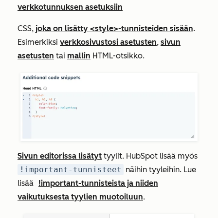
verkkotunnuksen asetuksiin
CSS,
joka on lisätty <style>-tunnisteiden sisään
.
Esimerkiksi
verkkosivustosi asetusten
,
sivun
asetusten
tai
mallin
HTML-otsikko.
Sivun editorissa lisätyt
tyylit. HubSpot lisää myös
!important-tunnisteet
näihin tyyleihin. Lue
lisää
!important-tunnisteista ja niiden
vaikutuksesta tyylien muotoiluun
.