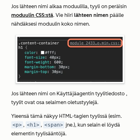
Jos lähteen nimi alkaa
moduulilla
, tyyli on peräisin
moduulin CSS:stä
. Vie hiiri
lähteen nimen
päälle
nähdäksesi moduulin koko nimen.
Jos lähteen nimi on
Käyttäjäagentin tyylitiedosto ,
tyylit ovat osa selaimen oletustyylejä.
Yleensä tämä näkyy HTML-tagien tyylissä (esim.
<p>
,
<h1>
,
<span>
jne.), kun selain ei löydä
elementin tyylisääntöjä.