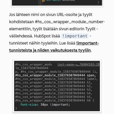
Jos lähteen nimi on sivun URL-osoite ja tyylit
kohdistetaan
#hs_cos_wrapper_module_number-
elementti
in, tyylit lisätään sivun editorin
Tyylit
-
välilehdessä. HubSpot lisää
!important
-
tunnisteet näihin tyyleihin. Lue lisää
!important-
tunnisteista ja niiden vaikutuksesta tyyliin
.