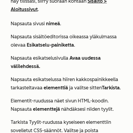
näy tilissäsi, siirry suoraan kohtaan
Sisältö
>
Aloitussivut
.
Napsauta sivusi
nimeä
.
Napsauta sisältöeditorissa oikeassa yläkulmassa
olevaa
Esikatselu-painiketta
.
Napsauta esikatselusivulla
Avaa uudessa
välilehdessä.
Napsauta esikatselussa hiiren kakkospainikkeella
tarkasteltavaa
elementtiä
ja valitse sitten
Tarkista
.
Elementit-ruudussa
näet sivun HTML-koodin.
Napsauta
elementtejä
nähdäksesi niiden tyylit.
Tarkista
Tyylit-ruudussa
kyseiseen elementtiin
sovelletut CSS-säännöt. Valitse ja poista