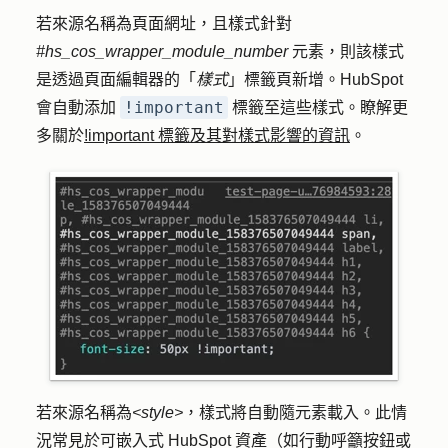
若來源名稱為頁面網址，且樣式針對
#hs_cos_wrapper_module_number
元素，則該樣式
是透過頁面編輯器的「
樣式
」標籤頁新增。HubSpot
!important
會自動添加
標籤至這些樣式。瞭解更
多關於
!important 標籤及其對樣式影響的資訊
。
若來源名稱為
<style>
，樣式將自動隨元素載入。此情
況常見於可嵌入式 HubSpot 資產（如行動呼籲按鈕或