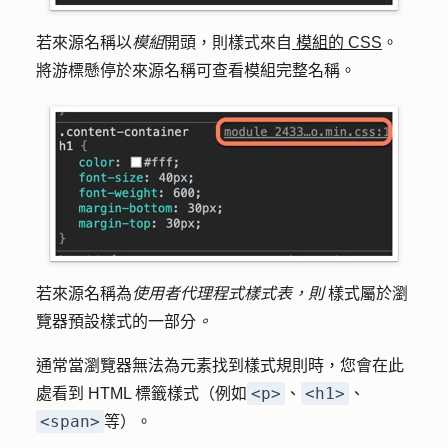
若來源名稱以
模組
開頭，則樣式來自
模組的 CSS
。
將游標懸停於
來源名稱
可查看模組完整名稱。
若來源名稱為
使用者代理程式樣式表，則
樣式屬於瀏
覽器預設樣式的一部分
。
通常當瀏覽器無法為元素找到樣式規則時，您會在此
<p>
<h1>
處看到 HTML 標籤樣式（例如
、
、
<span>
等）。