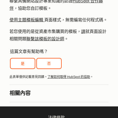
聯繫具備網站設計專業知識的認證
HubSpot 合作夥
伴
，協助您自訂模板。
使用主題模板編輯
頁面樣式，無需編寫任何程式碼。
若您使用的是從資產市集購買的模板，
請
就頁面設計
相關問題
聯繫該模板的設計師
。
這篇文章有幫助嗎？
是
否
此表單僅供記載意見回饋。
了解如何取得 HubSpot 的協助
。
相關內容
法律條款