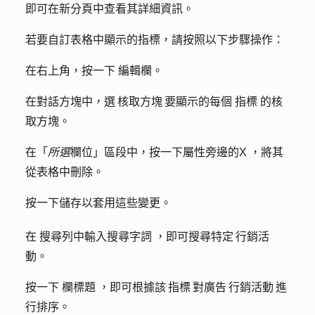
即可在新分頁中查看其詳細資訊。
若要自訂表格中顯示的指標，請按照以下步驟操作：
在右上角，按一下
編輯欄
。
在對話方塊中，選 核取方塊 要顯示的每個
指標
的核
取方塊。
在「
所選
欄位」區段中，按一下屬性旁邊的
X ，將其
從表格中刪除。
按一下
儲存
以套用這些變更。
在
搜尋列中輸入搜尋字詞
，即可搜尋特定 行銷活
動。
按一下
欄標題
，即可根據該 指標 對廣告 行銷活動 進
行排序。