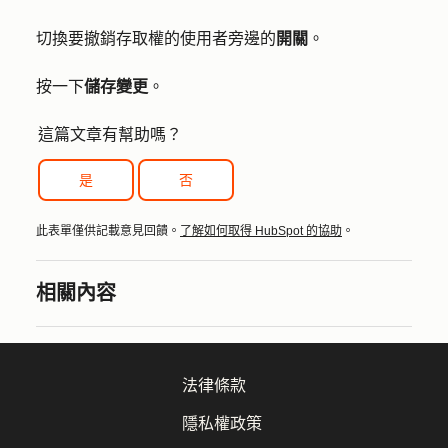
切換要撤銷存取權的使用者旁邊的
開關
。
按一下
儲存變更
。
這篇文章有幫助嗎？
是
否
此表單僅供記載意見回饋。
了解如何取得 HubSpot 的協助
。
相關內容
法律條款
隱私權政策