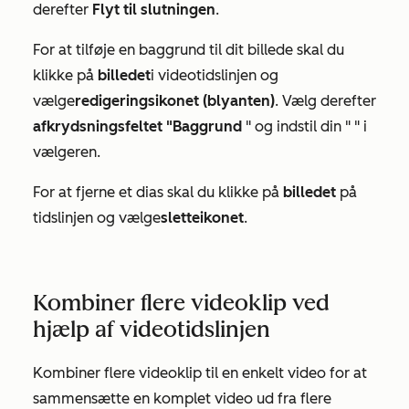
derefter
Flyt til slutningen
.
For at tilføje en baggrund til dit billede skal du
klikke på
billedet
i videotidslinjen og
vælge
redigeringsikonet (blyanten)
. Vælg derefter
afkrydsningsfeltet "Baggrund
" og indstil din "
" i
vælgeren.
For at fjerne et dias skal du klikke på
billedet
på
tidslinjen og vælge
sletteikonet
.
Kombiner flere videoklip ved
hjælp af videotidslinjen
Kombiner flere videoklip til en enkelt video for at
sammensætte en komplet video ud fra flere