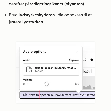
derefter på
redigeringsikonet (blyanten)
.
Brug
lydstyrkeskyderen
i dialogboksen til at
justere
lydstyrken
.