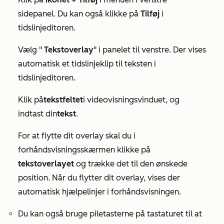
sidepanel. Du kan også klikke på
Tilføj
i
tidslinjeditoren.
Vælg "
Tekstoverlay
" i panelet til venstre. Der vises
automatisk et tidslinjeklip til teksten i
tidslinjeditoren.
Klik på
tekstfeltet
i videovisningsvinduet, og
indtast din
tekst
.
For at flytte dit overlay skal du i
forhåndsvisningsskærmen klikke på
tekstoverlayet
og trække det til den ønskede
position. Når du flytter dit overlay, vises der
automatisk hjælpelinjer i forhåndsvisningen.
Du kan også bruge piletasterne på tastaturet til at