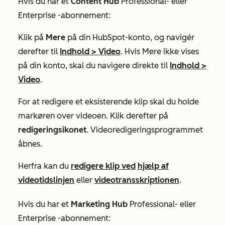
Hvis du har et
Content Hub
Professional-
eller
Enterprise
-abonnement:
Klik på
Mere
på din HubSpot-konto, og navigér
derefter til
Indhold
>
Video
. Hvis
Mere
ikke vises
på din konto, skal du navigere direkte til
Indhold
>
Video
.​
For at redigere et eksisterende klip skal du holde
markøren over videoen. Klik derefter på
redigeringsikonet
.
Videoredigeringsprogrammet
åbnes.
Herfra kan du
redigere klip ved
hjælp af
videotidslinjen
eller
videotransskriptionen
.
Hvis du har et
Marketing Hub
Professional-
eller
Enterprise
-abonnement: