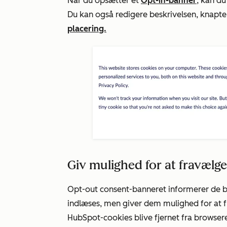
Når du opsætter et
Opt-in-banner
, kan du
Du kan også redigere beskrivelsen, knapt
placering.
Giv mulighed for at fravælge
Opt-out
consent-banneret informerer de 
indlæses, men giver dem mulighed for at 
HubSpot-cookies blive fjernet fra browser