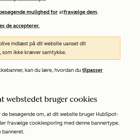
 besøgende mulighed for
at
fravælge dem
.
es de accepterer.
 blive indlæst på dit website uanset dit
s, som ikke kræver samtykke.
ykkebanner, kan du lære, hvordan du
tilpasser
t webstedet bruger cookies
 de besøgende om, at dit website bruger HubSpot-
 eller fravælge cookiesporing med denne bannertype.
e banneret.