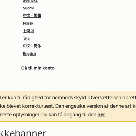
Svenska
Suomi
中文 - 繁體
Norsk
한국어
ไทย
中文 - 简体
English
Gå til min konto
l er kun til rådighed for nemheds skyld. Oversættelsen opret
ke blevet korrekturlæst. Den engelske version af denne artik
neste oplysninger. Du kan få adgang til den
her
.
ykkebanner