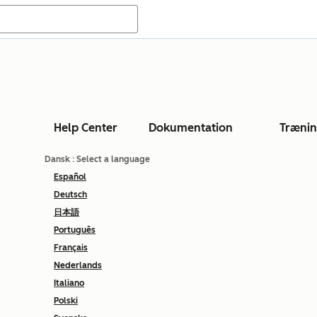
Help Center
Dokumentation
Træni
Dansk
: Select a language
Español
Deutsch
日本語
Português
Français
Nederlands
Italiano
Polski