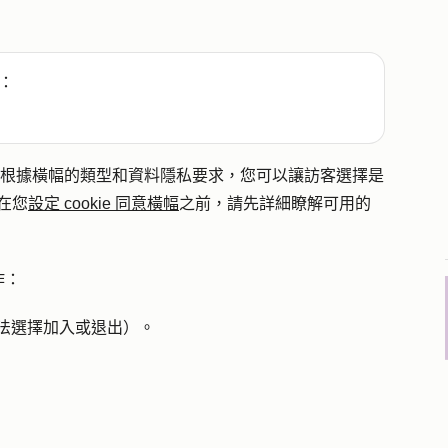
：
es。根據橫幅的類型和資料隱私要求，您可以讓訪客選擇是
。在您
設定 cookie 同意橫幅
之前，請先詳細瞭解可用的
作：
法選擇加入或退出）。