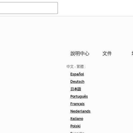
說明中心
文件
中文 - 繁體
:
Español
Deutsch
日本語
Português
Français
Nederlands
Italiano
Polski