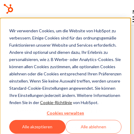
Wissensdatenbank
Wir verwenden Cookies, um die Website von HubSpot zu
verbessern. Einige Cookies sind für das ordnungsgemäße
Funktionieren unserer Website und Services erforderlich.
Andere sind optional und dienen dazu, Ihr Erlebnis zu
personalisieren, wie z. B Werbe- oder Analytics-Cookies. Sie
Kampagnen
können allen Cookies zustimmen, alle optionalen Cookies
ablehnen oder die Cookies entsprechend Ihren Präferenzen
einstellen. Wenn Sie keine Auswahl treffen, werden unsere
Hinweis
: Dieser Artikel wird aus Kulanz zur
Standard-Cookie-Einstellungen angewendet. Sie können
Verfügung gestellt.
Er wurde automatisch
Ihre Einstellungen jederzeit ändern. Weitere Informationen
finden Sie in der
Cookie-Richtlinie
von HubSpot.
mit einer Software übersetzt und unter
Umständen nicht korrekturgelesen. Die
Cookies verwalten
englischsprachige Fassung gilt als offizielle
Alle akzeptieren
Alle ablehnen
Version und Sie können dort die aktuellsten