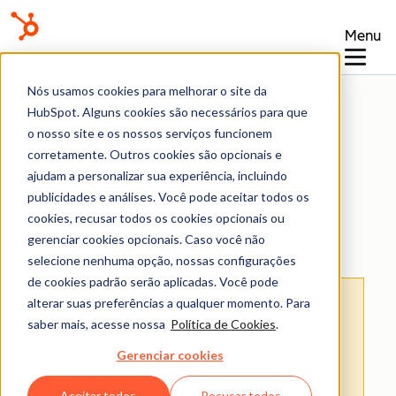
Menu
Nós usamos cookies para melhorar o site da
Central de conhecimento
HubSpot. Alguns cookies são necessários para que
o nosso site e os nossos serviços funcionem
corretamente. Outros cookies são opcionais e
ajudam a personalizar sua experiência, incluindo
publicidades e análises. Você pode aceitar todos os
cookies, recusar todos os cookies opcionais ou
Campanhas
gerenciar cookies opcionais. Caso você não
selecione nenhuma opção, nossas configurações
de cookies padrão serão aplicadas. Você pode
Isenção de responsabilidade de tradução
:
alterar suas preferências a qualquer momento. Para
esse conteúdo foi traduzido para sua
saber mais, acesse nossa
Política de Cookies
.
conveniência com o uso de software e pode
Gerenciar cookies
não ter sido revisado por uma pessoa.
O
Aceitar todos
Recusar todos