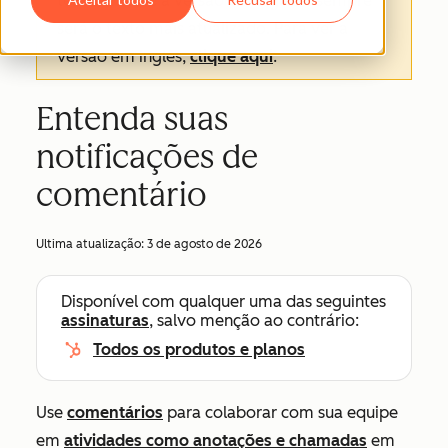
texto oficial é a versão em inglês e sempre
será o texto mais atualizado. Para ver a
versão em inglês,
clique aqui
.
Entenda suas
notificações de
comentário
Ultima atualização:
3 de agosto de 2026
Disponível com qualquer uma das seguintes
assinaturas
, salvo menção ao contrário:
Todos os produtos e planos
Use
comentários
para colaborar com sua equipe
em
atividades como anotações e chamadas
em