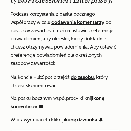
tylko
Professional
i
Enterprise
).
Podczas korzystania z paska bocznego
współpracy w celu
dodawania komentarzy
do
zasobów zawartości można ustawić preferencje
powiadomień, aby określić, kiedy dokładnie
chcesz otrzymywać powiadomienia. Aby ustawić
preferencje powiadomień dla określonych
zasobów zawartości:
Na koncie HubSpot przejdź
do zasobu
, który
chcesz skomentować.
Na pasku bocznym współpracy kliknij
ikonę
komentarza
.
comments c
W prawym panelu kliknij
ikonę dzwonka
.
notification