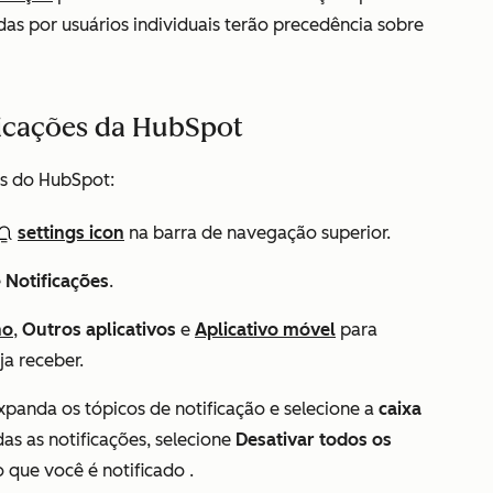
das por usuários individuais terão precedência sobre
ficações da HubSpot
es do HubSpot:
settings icon
na barra de navegação superior.
e
Notificações
.
ho
,
Outros aplicativos
e
Aplicativo móvel
para
ja receber.
xpanda os tópicos de notificação e selecione a
caixa
das as notificações, selecione
Desativar todos os
 que você é notificado
.