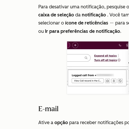
Para desativar uma notificação, pesquise 
caixa de seleção
da
notificação
. Você tam
selecionar o
ícone de reticências
para s
ellipses
ou
Ir para preferências de notificação
.
E-mail
Ative a
opção
para receber notificações po