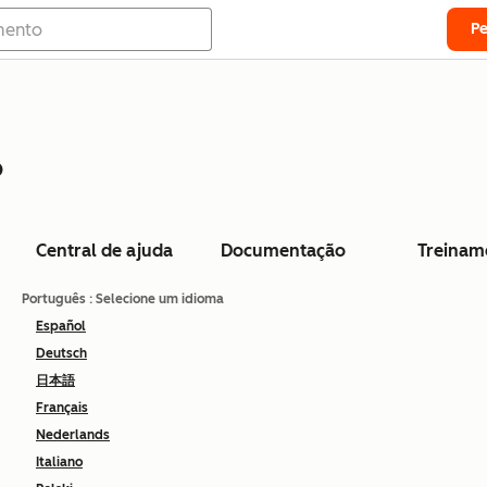
P
o
Central de ajuda
Documentação
Treinam
Português
: Selecione um idioma
Español
Deutsch
日本語
Français
Nederlands
Italiano