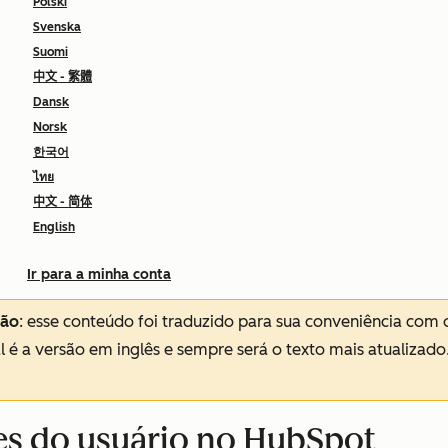
Polski
Svenska
Suomi
中文 - 繁體
Dansk
Norsk
한국어
ไทย
中文 - 简体
English
Ir para a minha conta
ção
: esse conteúdo foi traduzido para sua conveniência com 
al é a versão em inglês e sempre será o texto mais atualizado
es do usuário no HubSpot