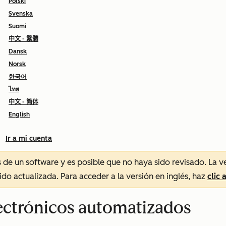
Polski
Svenska
Suomi
中文 - 繁體
Dansk
Norsk
한국어
ไทย
中文 - 简体
English
Ir a mi cuenta
és de un software y es posible que no haya sido revisado.
La v
sido actualizada. Para acceder a la versión en inglés, haz
clic 
lectrónicos automatizados