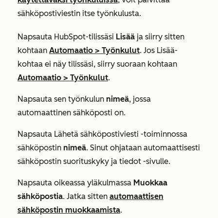
sähköpostiviestin itse työnkulusta.
Napsauta HubSpot-tilissäsi
Lisää
ja siirry sitten
kohtaan
Automaatio
>
Työnkulut
. Jos
Lisää
-
kohtaa ei näy tilissäsi, siirry suoraan kohtaan
Automaatio
>
Työnkulut
.
Napsauta sen työnkulun
nimeä
, jossa
automaattinen sähköposti on.
Napsauta
Lähetä sähköpostiviesti
-toiminnossa
sähköpostin
nimeä
. Sinut ohjataan automaattisesti
sähköpostin suorituskyky ja tiedot -sivulle.
Napsauta oikeassa yläkulmassa
Muokkaa
sähköpostia
. Jatka sitten
automaattisen
sähköpostin muokkaamista
.