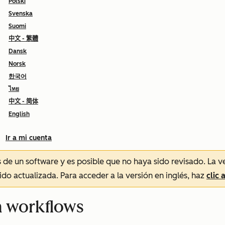
Polski
Svenska
Suomi
中文 - 繁體
Dansk
Norsk
한국어
ไทย
中文 - 简体
English
Ir a mi cuenta
és de un software y es posible que no haya sido revisado.
La v
sido actualizada. Para acceder a la versión en inglés, haz
clic 
n workflows