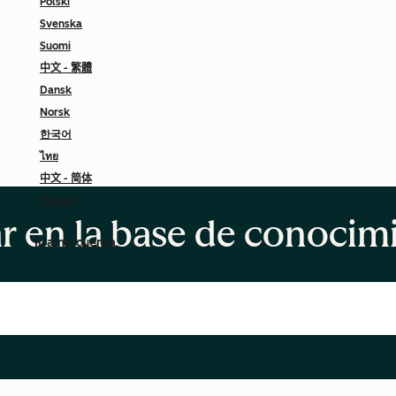
Polski
Svenska
Suomi
中文 - 繁體
Dansk
Norsk
한국어
ไทย
中文 - 简体
English
r en la base de conocim
Ir a mi cuenta