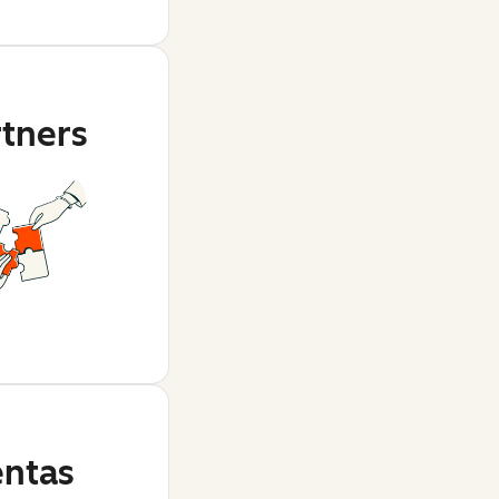
rtners
ntas