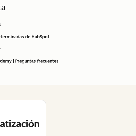
ta
t
eterminadas de HubSpot
w
ademy | Preguntas frecuentes
tización