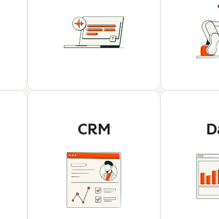
CRM
D