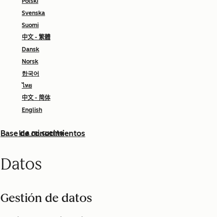
Polski
Svenska
Suomi
中文 - 繁體
Dansk
Norsk
한국어
ไทย
中文 - 简体
English
Base de conocimientos
Ir a mi cuenta
Datos
Gestión de datos