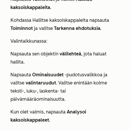
kaksoiskappaleita
.
Kohdassa
Hallitse kaksoiskappaleita
napsauta
Toiminnot
ja valitse
Tarkenna ehdotuksia
.
Valintaikkunassa:
Napsauta sen objektin
välilehteä
, jota haluat
hallita.
Napsauta
Ominaisuudet
-pudotusvalikkoa ja
valitse
valintaruudut
. Valitse enintään kolme
teksti-, luku-, laskenta- tai
päivämääräominaisuutta.
Kun olet valmis, napsauta
Analysoi
kaksoiskappaleet
.