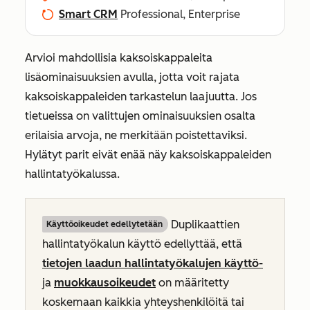
Smart CRM
Professional, Enterprise
Arvioi mahdollisia kaksoiskappaleita
lisäominaisuuksien avulla, jotta voit rajata
kaksoiskappaleiden tarkastelun laajuutta. Jos
tietueissa on valittujen ominaisuuksien osalta
erilaisia arvoja, ne merkitään poistettaviksi.
Hylätyt parit eivät enää näy kaksoiskappaleiden
hallintatyökalussa.
Duplikaattien
Käyttöoikeudet edellytetään
hallintatyökalun käyttö edellyttää, että
tietojen laadun hallintatyökalujen käyttö-
ja
muokkausoikeudet
on määritetty
koskemaan
kaikkia yhteyshenkilöitä
tai