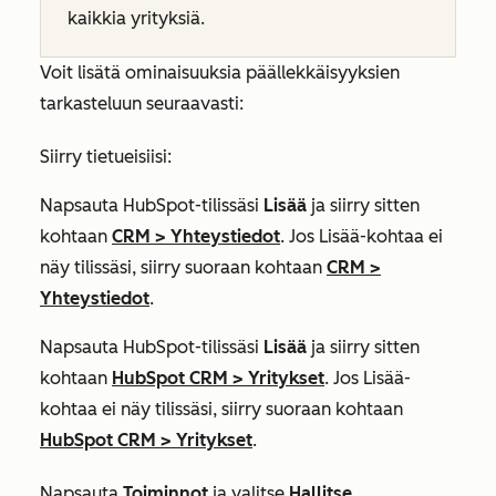
kaikkia yrityksiä
.
Voit lisätä ominaisuuksia päällekkäisyyksien
tarkasteluun seuraavasti:
Siirry tietueisiisi:
Napsauta HubSpot-tilissäsi
Lisää
ja siirry sitten
kohtaan
CRM
>
Yhteystiedot
. Jos
Lisää
-kohtaa ei
näy tilissäsi, siirry suoraan kohtaan
CRM
>
Yhteystiedot
.
Napsauta HubSpot-tilissäsi
Lisää
ja siirry sitten
kohtaan
HubSpot CRM
>
Yritykset
. Jos
Lisää
-
kohtaa ei näy tilissäsi, siirry suoraan kohtaan
HubSpot CRM
>
Yritykset
.
Napsauta
Toiminnot
ja valitse
Hallitse