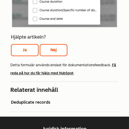
Hjälpte artikeln?
Ja
Nej
Detta formulär används endast för dokumentationsfeedback.
Få
reda på hur du får hjälp med HubSpot
.
Relaterat innehåll
Deduplicate records
Juridisk information