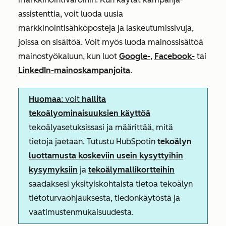
assistenttia, voit luoda uusia
markkinointisähköposteja ja laskeutumissivuja,
joissa on sisältöä. Voit myös luoda mainossisältöä
mainostyökaluun, kun luot
Google-
,
Facebook-
tai
LinkedIn-mainoskampanjoita
.
Huomaa
: voit
hallita
tekoälyominaisuuksien käyttöä
tekoälyasetuksissasi ja määrittää, mitä
tietoja jaetaan. Tutustu HubSpotin
tekoälyn
luottamusta koskeviin usein kysyttyihin
kysymyksiin
ja
tekoälymallikortteihin
saadaksesi yksityiskohtaista tietoa tekoälyn
tietoturvaohjauksesta, tiedonkäytöstä ja
vaatimustenmukaisuudesta.