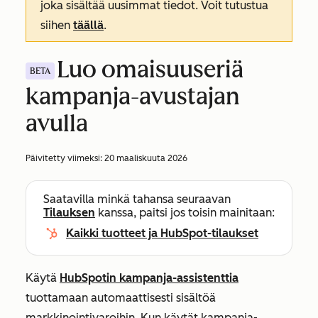
joka sisältää uusimmat tiedot. Voit tutustua
siihen
täällä
.
Luo omaisuuseriä
BETA
kampanja-avustajan
avulla
Päivitetty viimeksi:
20 maaliskuuta 2026
Saatavilla minkä tahansa seuraavan
Tilauksen
kanssa, paitsi jos toisin mainitaan:
Kaikki tuotteet ja HubSpot-tilaukset
Käytä
HubSpotin kampanja-assistenttia
tuottamaan automaattisesti sisältöä
markkinointivaroihin. Kun käytät kampanja-