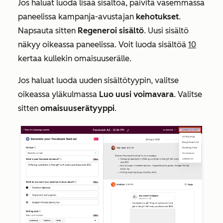
Jos haluat luoda lisää sisältöä, päivitä vasemmassa
paneelissa kampanja-avustajan
kehotukset
.
Napsauta sitten
Regeneroi sisältö
. Uusi sisältö
näkyy oikeassa paneelissa. Voit luoda sisältöä
10
kertaa kullekin omaisuuserälle.
Jos haluat luoda uuden sisältötyypin, valitse
oikeassa yläkulmassa
Luo uusi voimavara
. Valitse
sitten
omaisuuserätyyppi
.