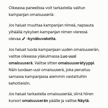
Oikeassa paneelissa voit tarkastella valitun
kampanjan omaisuuseriä:
Jos haluat muuttaa kampanjan nimeä, napsauta
ylhäällä nykyisen kampanjan nimen vieressä
olevaa
-kynäkuvaketta
.
edit
Jos haluat luoda kampanjaan uuden omaisuuserän,
valitse oikeassa yläkulmassa
Luo uusi
omaisuuserä
. Valitse sitten
omaisuuserätyyppi
.
Näin luodaan uusi omaisuuserä, joka perustuu
samassa kampanjassa aiemmin vastattuihin
kehotteisiin.
Jos haluat tarkastella omaisuuserää, siirrä hiiren
kursori
omaisuuserän
päälle ja valitse
Näytä
.