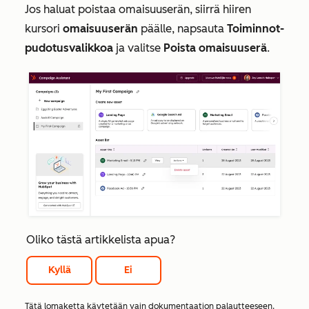
Jos haluat poistaa omaisuuserän, siirrä hiiren
kursori
omaisuuserän
päälle, napsauta
Toiminnot-
pudotusvalikkoa
ja valitse
Poista omaisuuserä
.
Oliko tästä artikkelista apua?
Kyllä
Ei
Tätä lomaketta käytetään vain dokumentaation palautteeseen.