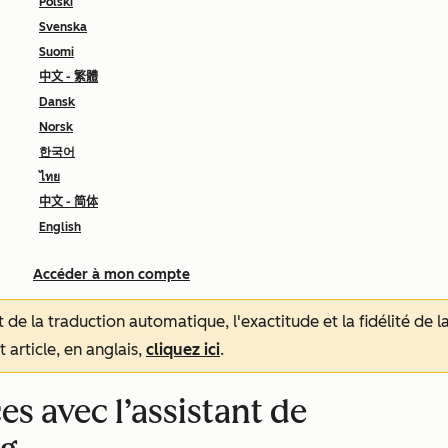
Polski
Svenska
Suomi
中文 - 繁體
Dansk
Norsk
한국어
ไทย
中文 - 简体
English
Accéder à mon compte
tat de la traduction automatique, l'exactitude et la fidélité de
 article, en anglais,
cliquez ici
.
es avec l’assistant de