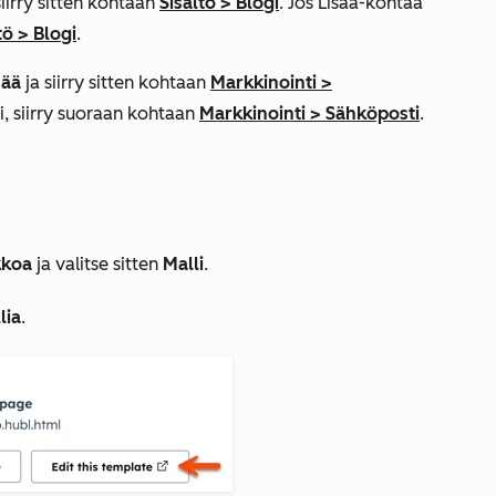
siirry sitten kohtaan
Sisältö
>
Blogi
. Jos
Lisää
-kohtaa
tö
>
Blogi
.
sää
ja siirry sitten kohtaan
Markkinointi
>
si, siirry suoraan kohtaan
Markkinointi
>
Sähköposti
.
kkoa
ja valitse sitten
Malli
.
lia
.