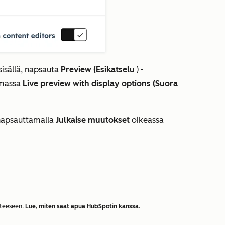
 sisällä, napsauta
Preview (Esikatselu
) -
lmassa
Live preview with display options (Suora
 napsauttamalla
Julkaise muutokset
oikeassa
tteeseen.
Lue, miten saat apua HubSpotin kanssa
.