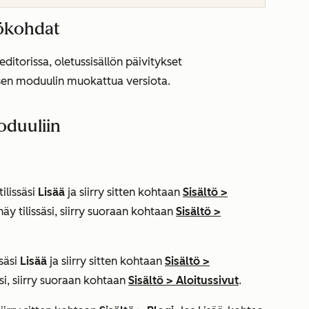
kökohdat
ditorissa, oletussisällön päivitykset
isen moduulin muokattua versiota.
oduuliin
ilissäsi
Lisää
ja siirry sitten kohtaan
Sisältö
>
näy tilissäsi, siirry suoraan kohtaan
Sisältö
>
säsi
Lisää
ja siirry sitten kohtaan
Sisältö
>
äsi, siirry suoraan kohtaan
Sisältö
>
Aloitussivut
.