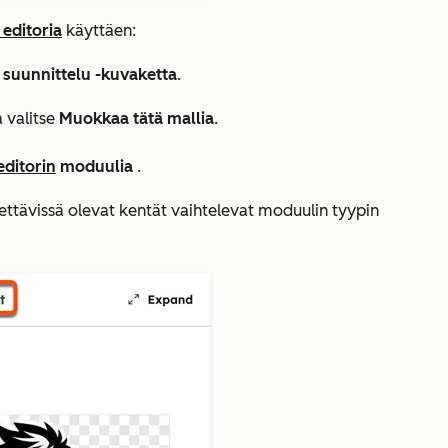
 editoria
käyttäen:
 suunnittelu -kuvaketta
.
a valitse
Muokkaa tätä mallia
.
editorin
moduulia
.
ettävissä olevat kentät vaihtelevat moduulin tyypin