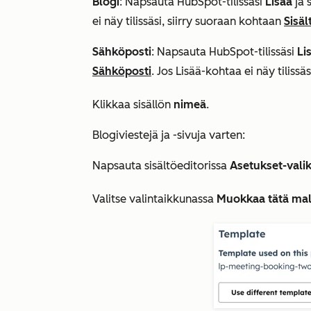
Blogi
: Napsauta HubSpot-tilissäsi
Lisää
ja 
ei näy tilissäsi, siirry suoraan kohtaan
Sisäl
Sähköposti
: Napsauta HubSpot-tilissäsi
Li
Sähköposti
. Jos
Lisää
-kohtaa ei näy tilissä
Klikkaa sisällön
nimeä
.
Blogiviestejä ja -sivuja varten:
Napsauta sisältöeditorissa
Asetukset-vali
Valitse valintaikkunassa
Muokkaa tätä mal