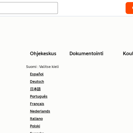
Ohjekeskus
Dokumentointi
Kou
Suomi
: Valitse kieli
Español
Deutsch
日本語
Português
Français
Nederlands
Italiano
Polski