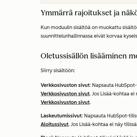
Ymmärrä rajoitukset ja nä
Kun moduulin sisältöä on muokattu sisältöe
suunnittelunhallinnassa eivät korvaa kyse
Oletussisällön lisääminen m
Siirry sisältöön:
Verkkosivuston sivut
: Napsauta HubSpot-t
Verkkosivuston sivut
. Jos
Lisää
-kohtaa ei 
Verkkosivuston sivut
.
Laskeutumissivut
: Napsauta HubSpot-tilis
Aloitussivut
. Jos
Lisää
-kohtaa ei näy tiliss