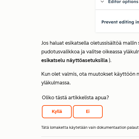
Jos haluat esikatsella oletussisältöä mallin
pudotusvalikkoa ja valitse oikeassa yläku
esikatselu näyttöasetuksilla
).
Kun olet valmis, ota muutokset käyttöön
yläkulmassa.
Oliko tästä artikkelista apua?
Kyllä
Ei
Tätä lomaketta käytetään vain dokumentaation palau