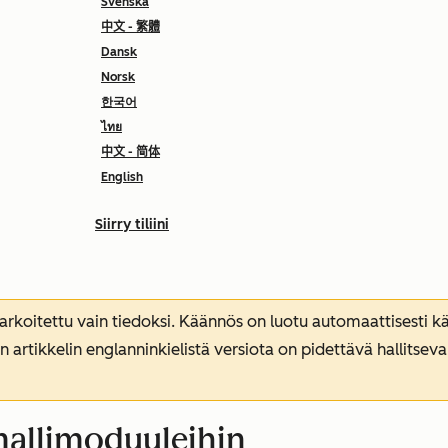
Svenska
中文 - 繁體
Dansk
Norsk
한국어
ไทย
中文 - 简体
English
Siirry tiliini
koitettu vain tiedoksi. Käännös on luotu automaattisesti kää
n artikkelin englanninkielistä versiota on pidettävä hallitsev
 mallimoduuleihin