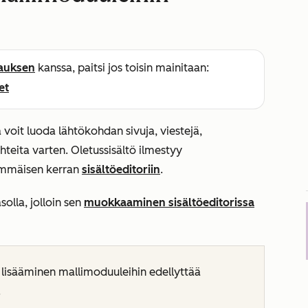
lauksen
kanssa, paitsi jos toisin mainitaan:
et
a voit luoda lähtökohdan sivuja, viestejä,
hteita varten. Oletussisältö ilmestyy
simmäisen kerran
sisältöeditoriin
.
solla, jolloin sen
muokkaaminen sisältöeditorissa
 lisääminen mallimoduuleihin edellyttää
.