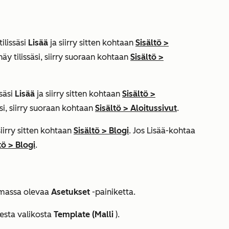
ilissäsi
Lisää
ja siirry sitten kohtaan
Sisältö
>
näy tilissäsi, siirry suoraan kohtaan
Sisältö
>
säsi
Lisää
ja siirry sitten kohtaan
Sisältö
>
äsi, siirry suoraan kohtaan
Sisältö
>
Aloitussivut
.
siirry sitten kohtaan
Sisältö
>
Blogi
. Jos
Lisää
-kohtaa
tö
>
Blogi
.
ulmassa olevaa
Asetukset
-painiketta.
esta valikosta
Template (Malli
).