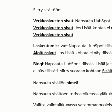
Siirry sisältöön:
Verkkosivuston sivut
: Napsauta HubSpot-t
Verkkosivuston sivut
. Jos
Lisää
-kohtaa ei 
Verkkosivuston sivut
.
Laskeutumissivut
: Napsauta HubSpot-tilis
Aloitussivut
. Jos
Lisää
-kohtaa ei näy tiliss
Blogi
: Napsauta HubSpot-tilissäsi
Lisää
ja 
ei näy tilissäsi, siirry suoraan kohtaan
Sisäl
Napsauta sisällön
nimeä
.
Napsauta sisältöeditorissa oikeassa yläk
Valitse valintaikkunassa vasemmanpuoleis