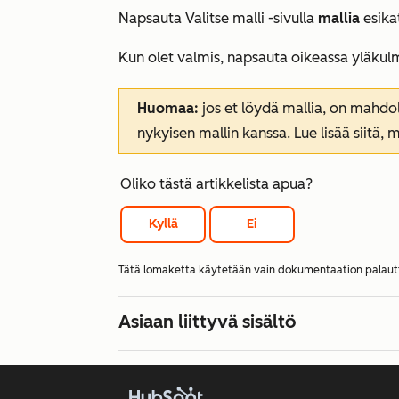
Napsauta
Valitse malli
-sivulla
mallia
esikat
Kun olet valmis, napsauta oikeassa yläku
Huomaa:
jos et löydä mallia, on mahdol
nykyisen mallin kanssa. Lue lisää siitä, 
Oliko tästä artikkelista apua?
Kyllä
Ei
Tätä lomaketta käytetään vain dokumentaation palau
Asiaan liittyvä sisältö