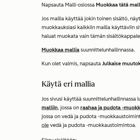
Napsauta
Malli-osiossa
Muokkaa tätä mall
Jos mallia käyttää jokin toinen sisältö, näy
muokkauksiasi kaikkiin mallia käyttäviin siv
haluat muokata vain tämän sisältökappalee
Muokkaa mallia
suunnittelunhallinnassa.
Kun olet valmis, napsauta
Julkaise muuto
Käytä eri mallia
Jos sivusi käyttää suunnittelunhallinnassa 
malliin
, jossa on
raahaa ja pudota -muok
jossa on vedä ja pudota -muokkaustoiminto
ole
vedä ja pudota -muokkaustoimintoa.