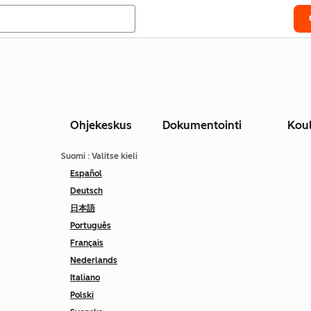
Ohjekeskus
Dokumentointi
Kou
Suomi
: Valitse kieli
Español
Deutsch
日本語
Português
Français
Nederlands
Italiano
Polski