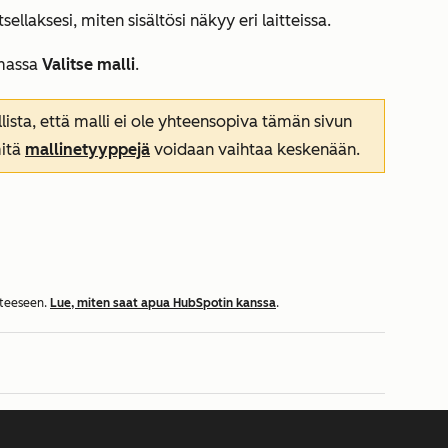
sellaksesi, miten sisältösi näkyy eri laitteissa.
lmassa
Valitse malli
.
lista, että malli ei ole yhteensopiva tämän sivun
mitä
mallinetyyppejä
voidaan vaihtaa keskenään.
tteeseen.
Lue, miten saat apua HubSpotin kanssa
.