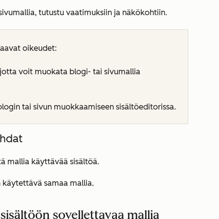
ivumallia, tutustu vaatimuksiin ja näkökohtiin.
raavat oikeudet:
jotta voit muokata blogi- tai sivumallia
blogin tai sivun muokkaamiseen sisältöeditorissa.
ohdat
ä mallia käyttävää sisältöä.
n käytettävä samaa mallia.
sältöön sovellettavaa mallia