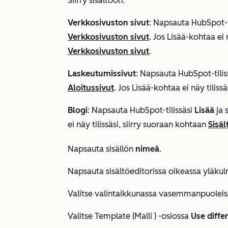
Siirry sisältöön:
Verkkosivuston sivut
: Napsauta HubSpot-t
Verkkosivuston sivut
. Jos
Lisää
-kohtaa ei 
Verkkosivuston sivut
.
Laskeutumissivut
: Napsauta HubSpot-tilis
Aloitussivut
. Jos
Lisää
-kohtaa ei näy tiliss
Blogi
: Napsauta HubSpot-tilissäsi
Lisää
ja 
ei näy tilissäsi, siirry suoraan kohtaan
Sisäl
Napsauta sisällön
nimeä
.
Napsauta sisältöeditorissa oikeassa yläk
Valitse valintaikkunassa vasemmanpuoleise
Valitse
Template (Malli
) -osiossa
Use diffe