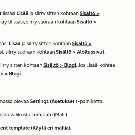
ilissäsi
Lisää
ja siirry sitten kohtaan
Sisältö
>
näy tilissäsi, siirry suoraan kohtaan
Sisältö
>
säsi
Lisää
ja siirry sitten kohtaan
Sisältö
>
äsi, siirry suoraan kohtaan
Sisältö
>
Aloitussivut
.
siirry sitten kohtaan
Sisältö
>
Blogi
. Jos
Lisää
-kohtaa
tö
>
Blogi
.
ulmassa olevaa
Settings (Asetukset
) -painiketta.
sta valikosta Template (Malli).
rent template (Käytä eri mallia
).