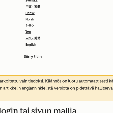
Svenska
中文 - 繁體
Dansk
Norsk
한국어
ไทย
中文 - 简体
English
Siirry tiliini
koitettu vain tiedoksi. Käännös on luotu automaattisesti kää
n artikkelin englanninkielistä versiota on pidettävä hallitsev
ogin tai sivun mallia