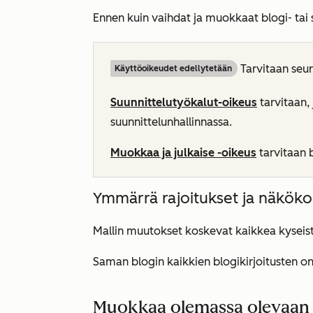
Ennen kuin vaihdat ja muokkaat blogi- tai s
Tarvitaan seu
Käyttöoikeudet edellytetään
Suunnittelutyökalut-oikeus
tarvitaan, 
suunnittelunhallinnassa.
Muokkaa ja julkaise -oikeus
tarvitaan 
Ymmärrä rajoitukset ja näkök
Mallin muutokset koskevat kaikkea kyseist
Saman blogin kaikkien blogikirjoitusten o
Muokkaa olemassa olevaan si