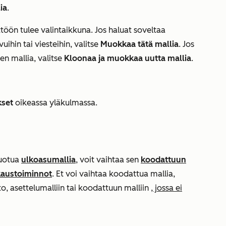
ia
.
ttöön tulee valintaikkuna. Jos haluat soveltaa
uihin tai viesteihin, valitse
Muokkaa tätä mallia
. Jos
n mallia, valitse
Kloonaa ja muokkaa uutta mallia
.
kset
oikeassa yläkulmassa.
luotua
ulkoasumallia
, voit vaihtaa sen
koodattuun
kaustoiminnot
. Et voi vaihtaa koodattua mallia,
, asettelumalliin tai koodattuun malliin
, jossa ei