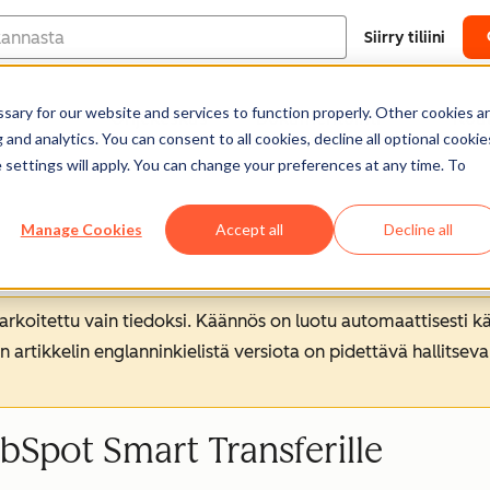
Siirry tiliini
ary for our website and services to function properly. Other cookies a
Ohjekeskus
Dokumentointi
Kou
and analytics. You can consent to all cookies, decline all optional cookie
 settings will apply. You can change your preferences at any time. To
Manage Cookies
Accept all
Decline all
koitettu vain tiedoksi. Käännös on luotu automaattisesti kää
n artikkelin englanninkielistä versiota on pidettävä hallitsev
bSpot Smart Transferille