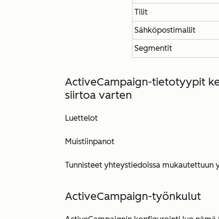
Tilit
Sähköpostimallit
Segmentit
ActiveCampaign-tietotyypit
ke
siir
toa varten
Luettelot
Muistiinpanot
Tunnisteet yhteystiedoissa mukautettuun 
ActiveCampaign-työnkulut