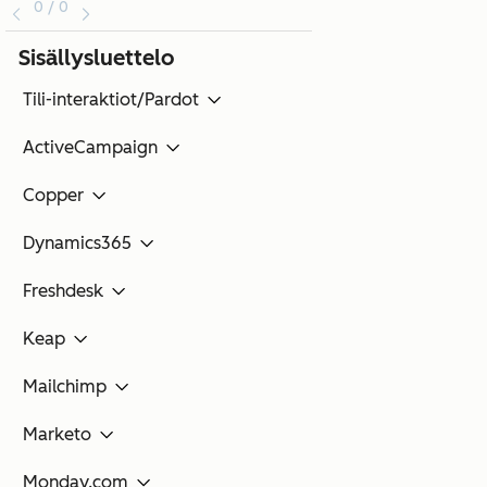
0 / 0
Sisällysluettelo
Tili-interaktiot/Pardot
ActiveCampaign
Copper
Dynamics365
Freshdesk
Keap
Mailchimp
Marketo
Monday.com