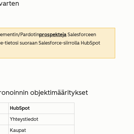
varten
ementin/Pardotin
prospekteja
Salesforceen
ce-tietosi suoraan Salesforce-siirrolla HubSpot
ronoinnin objektimääritykset
HubSpot
Yhteystiedot
Kaupat