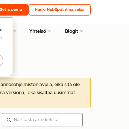
Get a demo
Hanki HubSpot ilmaiseksi
re
lutus
Yhteisö
Blogit
s,
nnösohjelmiston avulla, eikä sitä ole
ana versiona, joka sisältää uusimmat