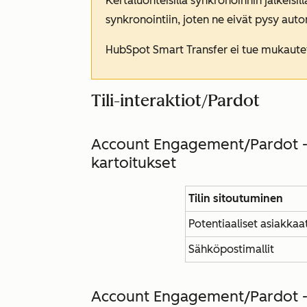
Kertaluonteisilla synkronoinnin jälkeisillä
synkronointiin, joten ne eivät pysy autom
HubSpot Smart Transfer ei tue mukautett
Tili-interaktiot/Pardot
Account Engagement/Pardot -t
kartoitukset
Tilin sitoutuminen
Potentiaaliset asiakkaa
Sähköpostimallit
Account Engagement/Pardot -t