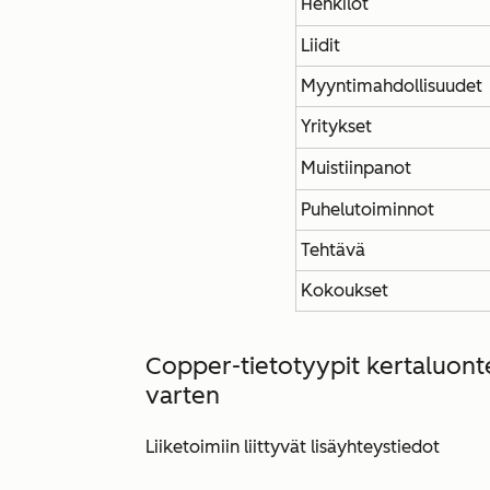
Henkilöt
Liidit
Myyntimahdollisuudet
Yritykset
Muistiinpanot
Puhelutoiminnot
Tehtävä
Kokoukset
Copper-tietotyypit kertaluontei
varten
Liiketoimiin liittyvät lisäyhteystiedot