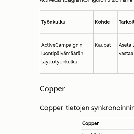
ActiveCampaignin konfigurointi luo nämä 
Työnkulku
Kohde
Tarkoi
ActiveCampaignin
Kaupat
Aseta
luontipäivämäärän
vastaa
täyttötyönkulku
Copper
Copper-tietojen synkronoinnin
Copper