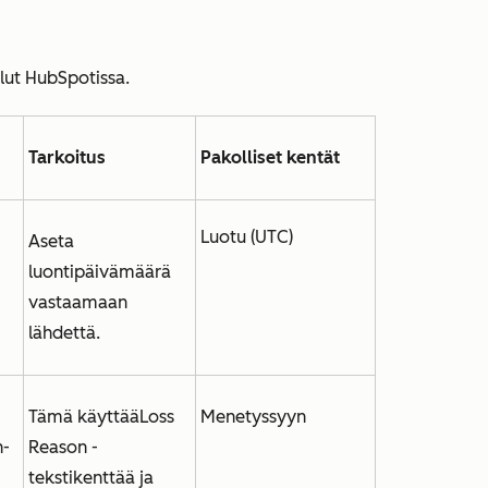
lut HubSpotissa.
Tarkoitus
Pakolliset kentät
Luotu (UTC)
Aseta
luontipäivämäärä
vastaamaan
lähdettä.
Tämä käyttää
Loss
Menetyssyyn
n-
Reason
-
tekstikenttää ja