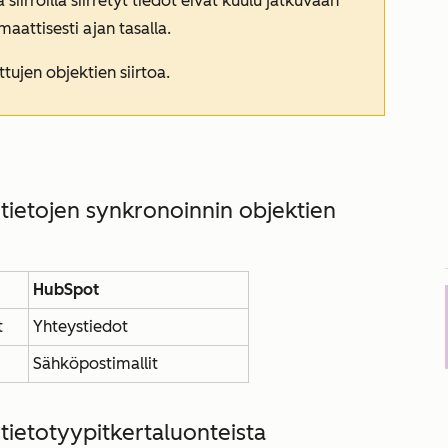
 siirroilla siirretyt tiedot eivät kuulu jatkuvaan
aattisesti ajan tasalla.
ujen objektien siirtoa.
ietojen synkronoinnin objektien
HubSpot
t
Yhteystiedot
Sähköpostimallit
ietotyypit
kertaluonteista