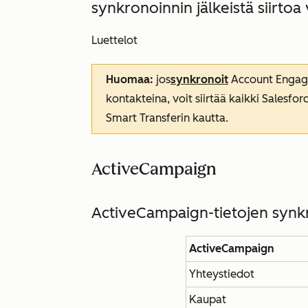
synkronoinnin jälkeistä siirtoa
Luettelot
Huomaa:
jos
synkronoit
Account Engag
kontakteina, voit siirtää kaikki Salesfor
Smart Transferin kautta.
ActiveCampaign
ActiveCampaign-tietojen synk
ActiveCampaign
Yhteystiedot
Kaupat