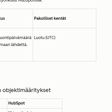
työnkulut HubSpotissa.
tus
Pakolliset kentät
luontipäivämäärä
Luotu (UTC)
maan lähdettä.
 objektimääritykset
HubSpot