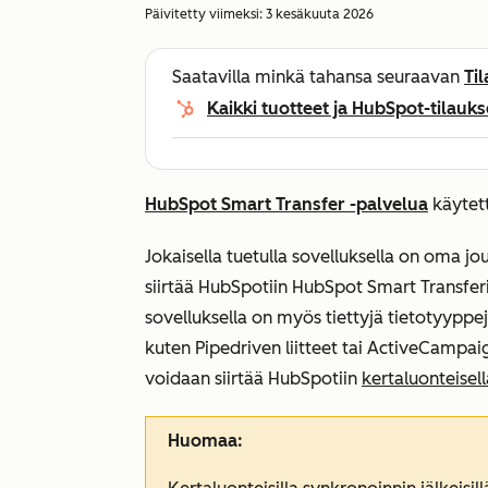
Päivitetty viimeksi:
3 kesäkuuta 2026
Saatavilla minkä tahansa seuraavan
Ti
Kaikki tuotteet ja HubSpot-tilauks
HubSpot Smart Transfer -palvelua
käytett
Jokaisella tuetulla sovelluksella on oma j
siirtää HubSpotiin HubSpot Smart Transferi
sovelluksella on myös tiettyjä tietotyyppej
kuten Pipedriven liitteet tai ActiveCampaig
voidaan siirtää HubSpotiin
kertaluonteisell
Huomaa: