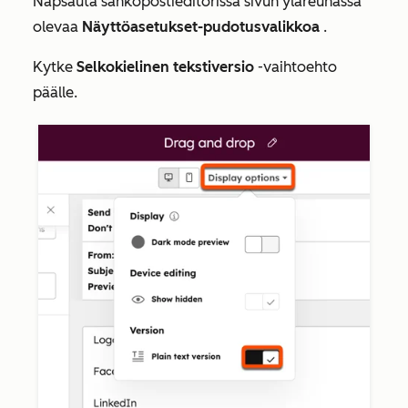
Napsauta sähköpostieditorissa sivun yläreunassa
olevaa
Näyttöasetukset-pudotusvalikkoa
.
Kytke
Selkokielinen tekstiversio
-vaihtoehto
päälle.