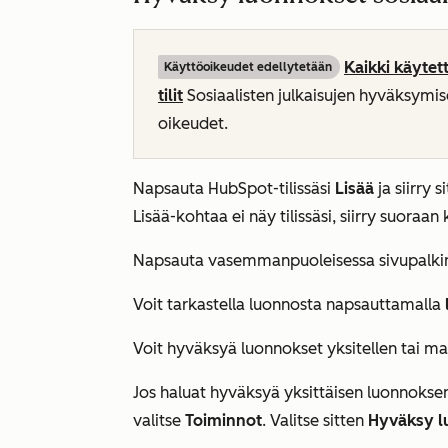
Kaikki käytett
Käyttöoikeudet edellytetään
tilit
Sosiaalisten julkaisujen hyväksymise
oikeudet.
Napsauta HubSpot-tilissäsi
Lisää
ja siirry 
Lisää
-kohtaa ei näy tilissäsi, siirry suoraa
Napsauta vasemmanpuoleisessa sivupalki
Voit tarkastella luonnosta napsauttamalla
Voit hyväksyä luonnokset yksitellen tai mas
Jos haluat hyväksyä yksittäisen luonnoksen, s
valitse
Toiminnot
.
Valitse sitten
Hyväksy l