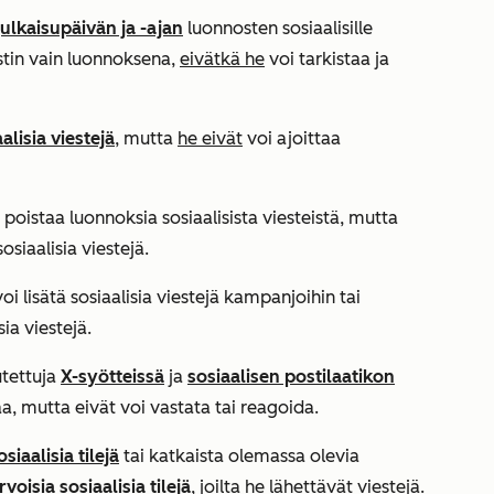
julkaisupäivän ja -ajan
luonnosten sosiaalisille
estin vain luonnoksena,
eivätkä he
voi tarkistaa ja
alisia viestejä
, mutta
he eivät
voi ajoittaa
poistaa luonnoksia sosiaalisista viesteistä, mutta
osiaalisia viestejä.
oi lisätä sosiaalisia viestejä kampanjoihin tai
ia viestejä.
utettuja
X-syötteissä
ja
sosiaalisen postilaatikon
a, mutta eivät voi vastata tai reagoida.
siaalisia tilejä
tai katkaista olemassa olevia
voisia sosiaalisia tilejä
, joilta he lähettävät viestejä.