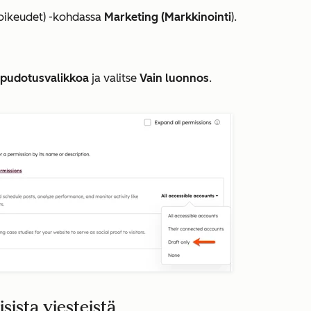
öoikeudet
) -kohdassa
Marketing (Markkinointi
).
pudotusvalikkoa
ja valitse
Vain luonnos
.
ista viesteistä