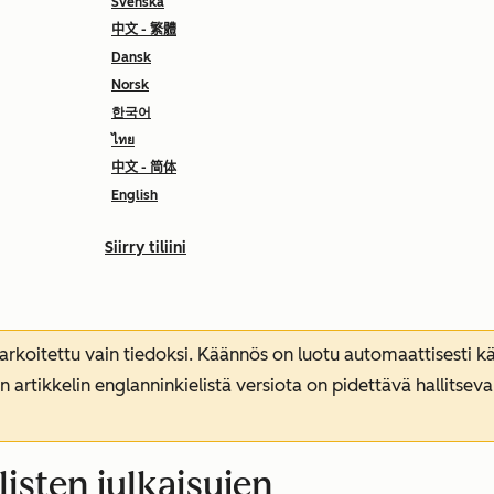
Svenska
中文 - 繁體
Dansk
Norsk
한국어
ไทย
中文 - 简体
English
Siirry tiliini
koitettu vain tiedoksi. Käännös on luotu automaattisesti kää
n artikkelin englanninkielistä versiota on pidettävä hallitsev
listen julkaisujen