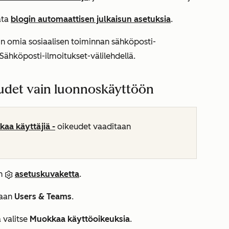
ata
blogin automaattisen julkaisun asetuksia
.
n omia sosiaalisen toiminnan sähköposti-
Sähköposti-ilmoitukset-välilehdellä
.
eudet vain luonnoskäyttöön
kaa käyttäjiä -
oikeudet vaaditaan
in
asetuskuvaketta
.
taan
Users & Teams
.
a valitse
Muokkaa käyttöoikeuksia
.