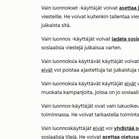
Vain luonnokset -käyttäjät voivat
asettaa 
viesteille. He voivat kuitenkin tallentaa vi
julkaista sitä.
Vain luonnos -käyttäjät voivat
ladata sosia
sosiaalisia viestejä julkaisua varten.
Vain luonnoksia käyttävät käyttäjät voivat 
eivät
voi poistaa ajastettuja tai julkaistuja s
Vain luonnoksia käyttävät käyttäjät
eivät
v
muokata kampanjoita, joissa on jo sosiaalis
Vain luonnos-käyttäjät ovat vain lukuoike
toiminnassa. He voivat tarkastella toiminta
Vain luonnoskäyttäjät
eivät
voi
yhdistää so
sosiaalisia tilejä. He voivat
asettaa oletusar