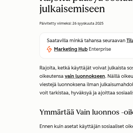
julkaisemiseen
Päivitetty viimeksi:
26 syyskuuta 2025
Saatavilla minkä tahansa seuraavan
Ti
Marketing Hub
Enterprise
Rajoita, ketkä käyttäjät voivat julkaista so
oikeutensa
vain luonnokseen
. Näillä oike
viestejä luonnoksena ilman julkaisumahdolli
voit tarkistaa, hyväksyä ja ajoittaa sosiaalis
Ymmärtää Vain luonnos -oi
Ennen kuin asetat käyttäjän sosiaaliset oi