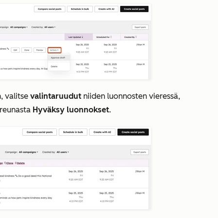
, valitse
valintaruudut
niiden luonnosten vieressä,
äreunasta
Hyväksy luonnokset
.