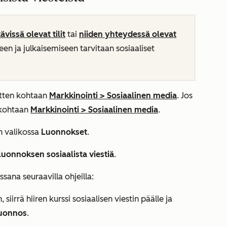
ävissä olevat tilit
tai
niiden yhteydessä olevat
en ja julkaisemiseen tarvitaan sosiaaliset
sitten kohtaan
Markkinointi
>
Sosiaalinen media
. Jos
n kohtaan
Markkinointi
>
Sosiaalinen media
.
n valikossa
Luonnokset
.
luonnoksen sosiaalista viestiä
.
sana seuraavilla ohjeilla:
iirrä hiiren kurssi sosiaalisen viestin päälle ja
uonnos
.