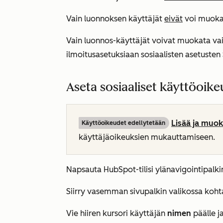
Vain luonnoksen käyttäjät
eivät
voi muok
Vain luonnos-käyttäjät voivat muokata vai
ilmoitusasetuksiaan sosiaalisten asetusten
Aseta sosiaaliset käyttöoik
Lisää ja muok
Käyttöoikeudet edellytetään
käyttäjäoikeuksien mukauttamiseen.
Napsauta HubSpot-tilisi ylänavigointipalk
Siirry vasemman sivupalkin valikossa koh
Vie hiiren kursori käyttäjän
nimen
päälle j