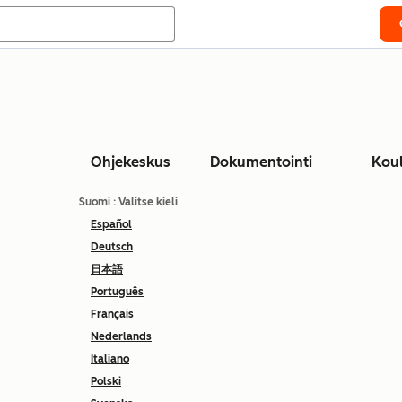
Ohjekeskus
Dokumentointi
Kou
Suomi
: Valitse kieli
Español
Deutsch
日本語
Português
Français
Nederlands
Italiano
Polski