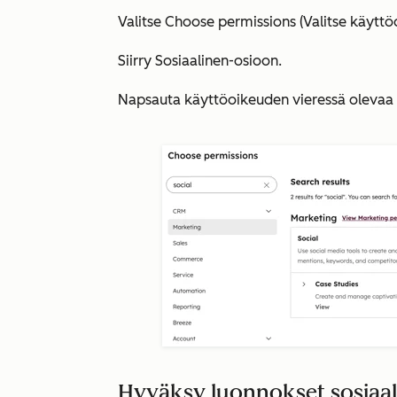
Valitse
Choose permissions (Valitse käytt
Siirry
Sosiaalinen-osioon
.
Napsauta käyttöoikeuden vieressä olevaa
Hyväksy luonnokset sosiaalis