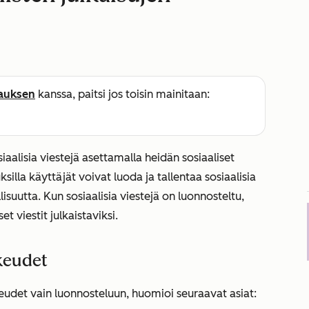
lauksen
kanssa, paitsi jos toisin mainitaan:
siaalisia viestejä asettamalla heidän sosiaaliset
uksilla käyttäjät voivat luoda ja tallentaa sosiaalisia
suutta. Kun sosiaalisia viestejä on luonnosteltu,
et viestit julkaistaviksi.
keudet
keudet vain luonnosteluun, huomioi seuraavat asiat: