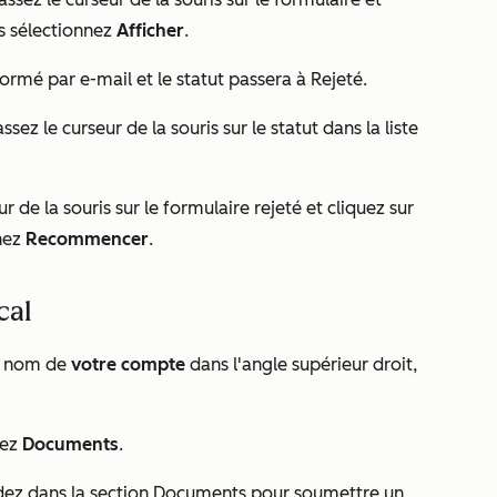
is sélectionnez
Afficher
.
formé par e-mail et le statut passera à
Rejeté
.
ssez le curseur de la souris sur le statut dans la liste
r de la souris sur le formulaire rejeté et cliquez sur
nnez
Recommencer
.
cal
le nom de
votre compte
dans l'angle supérieur droit,
nez
Documents
.
endez dans la section Documents pour soumettre un