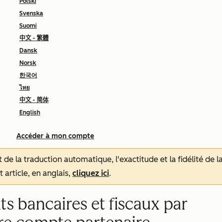
Polski
Svenska
Suomi
中文 - 繁體
Dansk
Norsk
한국어
ไทย
中文 - 简体
English
Accéder à mon compte
tat de la traduction automatique, l'exactitude et la fidélité de
 article, en anglais,
cliquez ici
.
s bancaires et fiscaux par