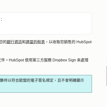
：
交您的
銀行資訊
和
適當的稅表
，以收取您銷售的 HubSpot
bSpot 使用第三方服務 Dropbox Sign 來處理
信賴的合作夥伴以符合歐盟的電子簽名規定，且不會明確顯示