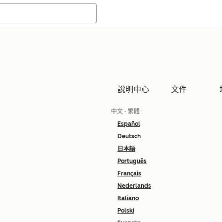
說明中心
文件
中文 - 繁體
:
Español
Deutsch
日本語
Português
Français
Nederlands
Italiano
Polski