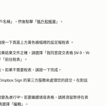
「帳戶名稱」，然後點擊「
帳戶和帳單
」。
請按一下頁面上方黃色橫幅裡的
設定報稅表
。
如果結果文件正確，請選擇「
我同意提交表格 [W-9、W-
下「
前往稅表
」。
金。如果不需要稅表，請按一下
完成
。
Dropbox Sign 的第三方服務來處理您的提交。在對話
應變為
進行中
。若要繼續填寫表格，請將滑鼠懸停在表
再選擇「
編輯
」。