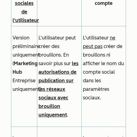
sociales
compte
de
l'utilisateur
Version
L'utilisateur peut
L'utilisateur
ne
préliminaire
créer des
peut pas
créer de
uniquement
brouillons. En
brouillons ni
(
Marketing
savoir plus sur
les
afficher le nom du
Hub
autorisations de
compte social
Entreprise
publication sur
dans les
uniquement)
les réseaux
paramètres
sociaux
avec
sociaux.
brouillon
uniquement
.