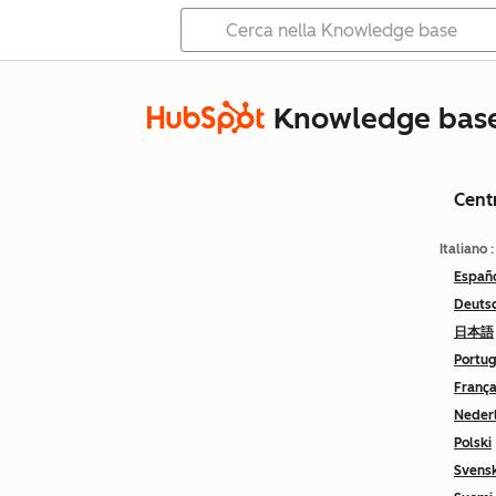
Knowledge bas
Cent
Italiano
Españ
Deuts
日本語
Portu
França
Neder
Polski
Svens