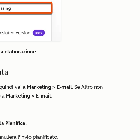
la elaborazione
.
ata
 quindi vai a
Marketing
>
E-mail
. Se
Altro
non
e a
Marketing
>
E-mail
.
eda
Pianifica
.
nullerà l'invio pianificato.