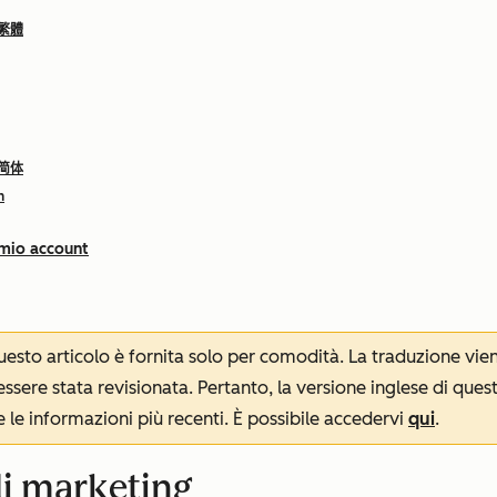
 繁體
 简体
h
 mio account
 questo articolo è fornita solo per comodità. La traduzione v
sere stata revisionata. Pertanto, la versione inglese di ques
le informazioni più recenti. È possibile accedervi
qui
.
di marketing