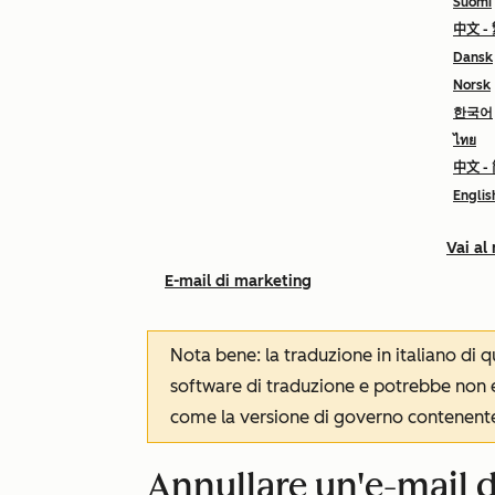
Suomi
中文 -
Dansk
Norsk
한국어
ไทย
中文 -
Englis
Vai al
E-mail di marketing
Nota bene: la traduzione in italiano di
software di traduzione e potrebbe non es
come la versione di governo contenente 
Annullare un'e-mail 