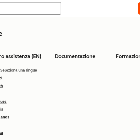
e
ro assistenza (EN)
Documentazione
Formazio
: Seleziona una lingua
ol
ch
guês
is
lands
ka