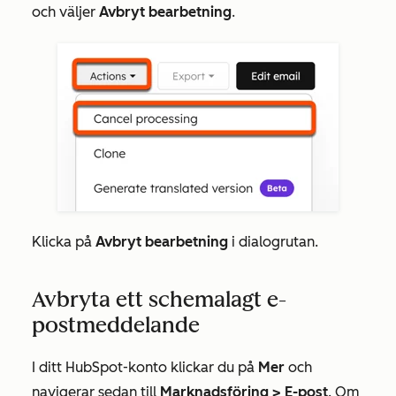
och väljer
Avbryt bearbetning
.
Klicka på
Avbryt bearbetning
i dialogrutan.
Avbryta ett schemalagt e-
postmeddelande
I ditt HubSpot-konto klickar du på
Mer
och
navigerar sedan till
Marknadsföring
>
E-post
. Om