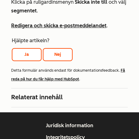
Klicka på rullgardinsmenyn
Skicka inte till
och välj
segmentet
.
Redigera och skicka e-postmeddelandet
.
Hjälpte artikeln?
Ja
Nej
Detta formulär används endast för dokumentationsfeedback.
Få
reda på hur du får hjälp med HubSpot
.
Relaterat innehåll
Juridisk information
Integritetspolicy