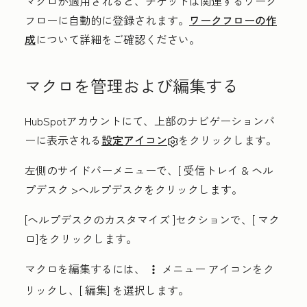
マクロが適用されると、チケットは関連するワーク
フローに自動的に登録されます。
ワークフローの作
成
について詳細をご確認ください。
マクロを管理および編集する
HubSpotアカウントにて、上部のナビゲーションバ
ーに表示される
設定アイコン
をクリックします。
左側のサイドバーメニューで、[
受信トレイ & ヘル
プデスク
>ヘルプデスク
をクリックします。
[ヘルプデスクのカスタマイズ
]セクションで、[
マク
ロ
]をクリックします。
マクロを編集するには、
メニュー アイコン
をク
verticalMenu
リックし、[
編集
] を選択します。