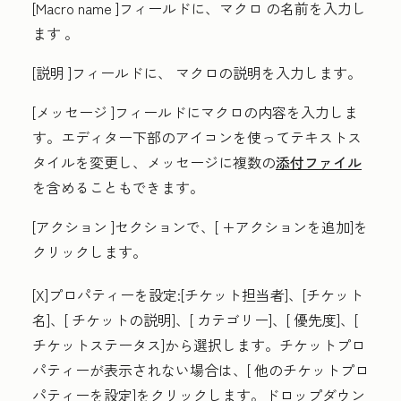
[Macro name
]フィールドに、マクロ
の名前を入力し
ます
。
[説明
]フィールドに、
マクロの説明
を入力します。
[メッセージ
]フィールドにマクロの内容を入力しま
す。エディター下部のアイコンを使ってテキストス
タイルを変更し、メッセージに複数の
添付ファイル
を含めることもできます。
[アクション
]セクションで、[
+アクションを追加
]を
クリックします。
[X]プロパティーを設定:
[チケット担当者
]、[
チケット
名
]、[
チケットの説明
]、[
カテゴリー
]、[
優先度
]、[
チケットステータス
]から選択します。チケットプロ
パティーが表示されない場合は、[
他のチケットプロ
パティーを設定
]をクリックします。ドロップダウン