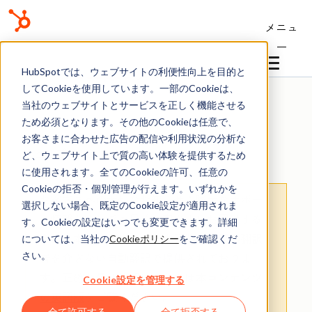
メニュ
ー
ナレッジベース
HubSpotでは、ウェブサイトの利便性向上を目的と
してCookieを使用しています。一部のCookieは、
当社のウェブサイトとサービスを正しく機能させる
ため必須となります。その他のCookieは任意で、
お客さまに合わせた広告の配信や利用状況の分析な
ヘルプデスク
ど、ウェブサイト上で質の高い体験を提供するため
に使用されます。全てのCookieの許可、任意の
Cookieの拒否・個別管理が行えます。いずれかを
お客さまへの大切なお知らせ
：膨大なサポー
選択しない場合、既定のCookie設定が適用されま
ト情報を少しでも早くお客さまにお届けする
す。Cookieの設定はいつでも変更できます。詳細
ため、本コンテンツの日本語版は人間の翻訳
については、当社の
Cookieポリシー
をご確認くだ
さい。
者を介さない自動翻訳で提供されておりま
す。
正確な最新情報については
本コンテンツ
Cookie設定を管理する
の英語版
をご覧ください。
全て許可する
全て拒否する