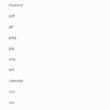
msword
pdf
gif
jpeg
jpg
png
tiff
calendar
css
csv