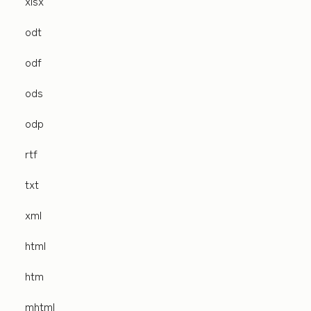
xlsx
odt
odf
ods
odp
rtf
txt
xml
html
htm
mhtml