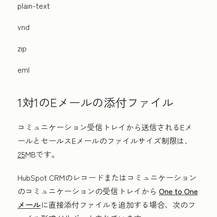
plain-text
vnd
zip
eml
1対1のEメールの添付ファイル
コミュニケーション受信トレイから送信されるEメ
ールとセールスEメールのファイルサイズ制限は、
25
MBです。
HubSpot CRMのレコードまたはコミュニケーション
のコミュニケーションの受信トレイから
One to One
メール
に直接添付ファイルを追加する場合、次のフ