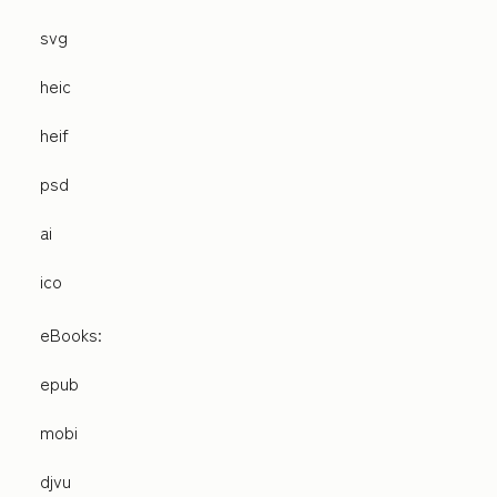
svg
heic
heif
psd
ai
ico
eBooks:
epub
mobi
djvu