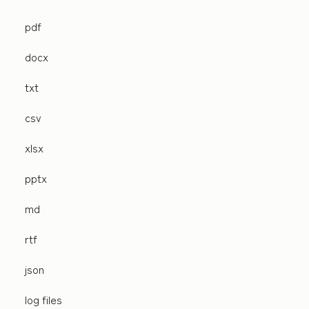
pdf
docx
txt
csv
xlsx
pptx
md
rtf
json
log files