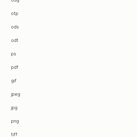
otp
ods
odt
ps
pdf
gif
jpeg
jpg
png
tiff