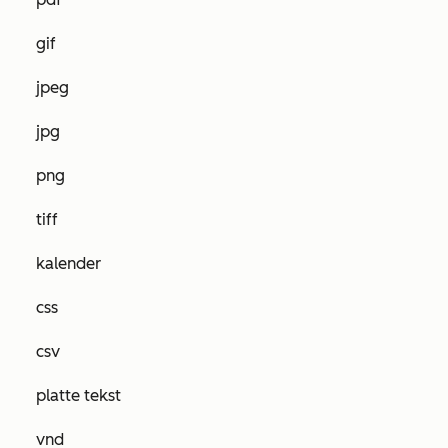
gif
jpeg
jpg
png
tiff
kalender
css
csv
platte tekst
vnd