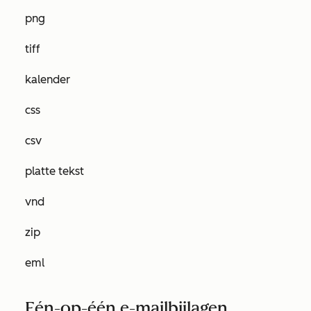
png
tiff
kalender
css
csv
platte tekst
vnd
zip
eml
Eén-op-één e-mailbijlagen