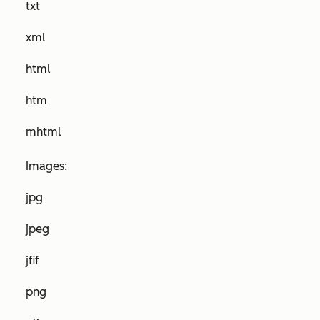
txt
xml
html
htm
mhtml
Images:
jpg
jpeg
jfif
png