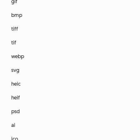
gif
bmp
tiff
tif
webp
svg
heic
heif
psd
ai
ico