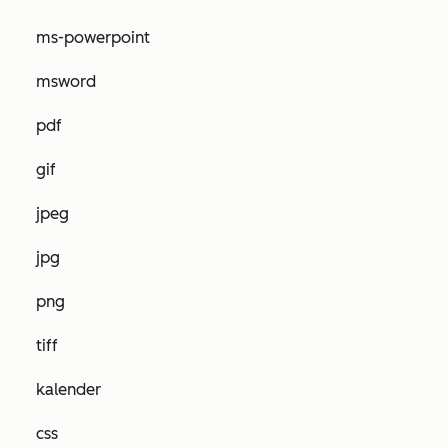
ms-powerpoint
msword
pdf
gif
jpeg
jpg
png
tiff
kalender
css