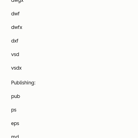
dwgx
dwf
dwfx
dxf
vsd
vsdx
Publishing:
pub
ps
eps
md