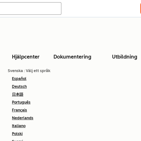
Hjälpcenter
Dokumentering
Utbildning
Svenska
: Välj ett språk
Español
Deutsch
日本語
Português
Français
Nederlands
Italiano
Polski