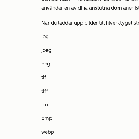
använder en av dina
anslutna dom
äner is
När du laddar upp bilder till filverktyget st
jpg
jpeg
png
tif
tiff
ico
bmp
webp