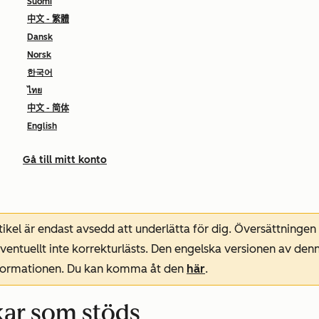
Suomi
中文 - 繁體
Dansk
Norsk
한국어
ไทย
中文 - 简体
English
Gå till mitt konto
ikel är endast avsedd att underlätta för dig. Översättningen
entuellt inte korrekturlästs. Den engelska versionen av denn
nformationen. Du kan komma åt den
här
.
ekar som stöds