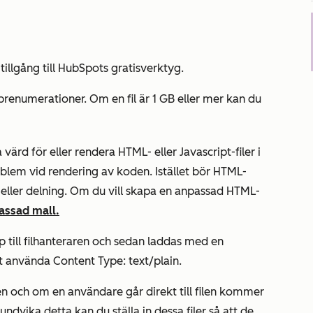
illgång till HubSpots gratisverktyg.
renumerationer. Om en fil är 1 GB eller mer kan du
ärd för eller rendera HTML- eller Javascript-filer i
oblem vid rendering av koden. Istället bör HTML-
ng eller delning. Om du vill skapa en anpassad HTML-
assad mall.
p till filhanteraren och sedan laddas med en
t använda
Content Type: text/plain
.
 och om en användare går direkt till filen kommer
undvika detta kan du ställa in dessa filer så att de