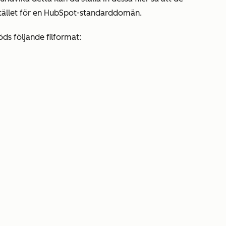
tället för en HubSpot-standarddomän.
öds följande filformat: