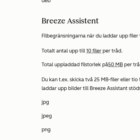
deb
Breeze Assistent
Filbegränsningarna när du laddar upp filer t
Totalt antal upp till
10 filer
per tråd.
Total uppladdad filstorlek på
50 MB
per trå
Du kan t.ex. skicka två 25 MB-filer eller ti
laddar upp bilder till Breeze Assistant stö
jpg
jpeg
png