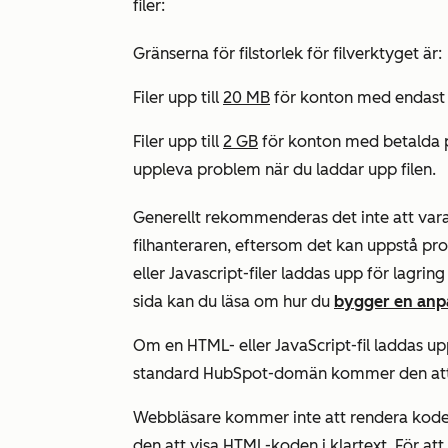
filer:
Gränserna för filstorlek för filverktyget är:
Filer upp till
20 MB
för konton med endast t
Filer upp till
2 GB
för konton med betalda p
uppleva problem när du laddar upp filen.
Generellt rekommenderas det inte att vara v
filhanteraren, eftersom det kan uppstå pr
eller Javascript-filer laddas upp för lagri
sida kan du läsa om hur du
bygger en anp
Om en HTML- eller JavaScript-fil laddas up
standard HubSpot-domän kommer den at
Webbläsare kommer inte att rendera koden
den att visa HTML-koden i klartext. För att 