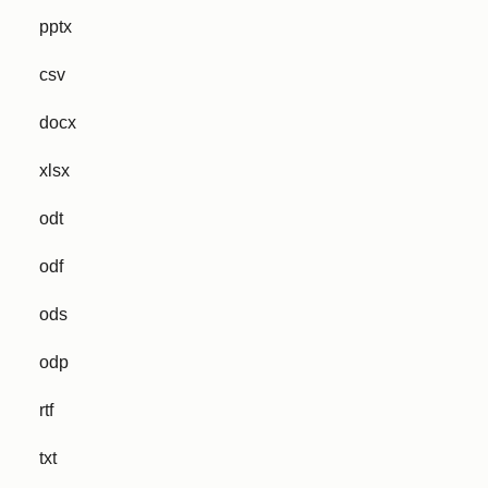
pptx
csv
docx
xlsx
odt
odf
ods
odp
rtf
txt