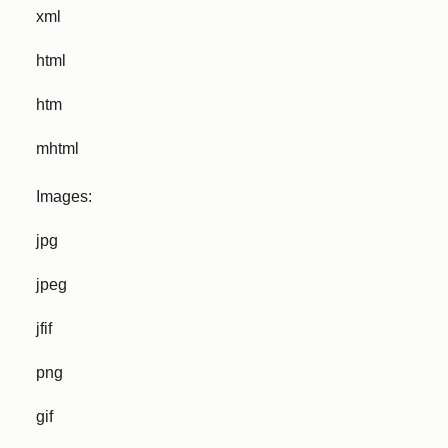
xml
html
htm
mhtml
Images:
jpg
jpeg
jfif
png
gif