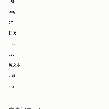
jpg
png
tiff
日历
css
csv
纯文本
vnd
zip