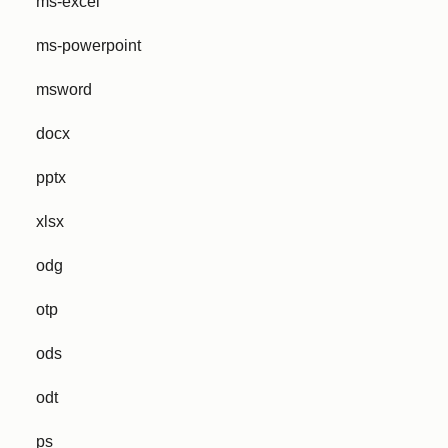
ms-excel
ms-powerpoint
msword
docx
pptx
xlsx
odg
otp
ods
odt
ps