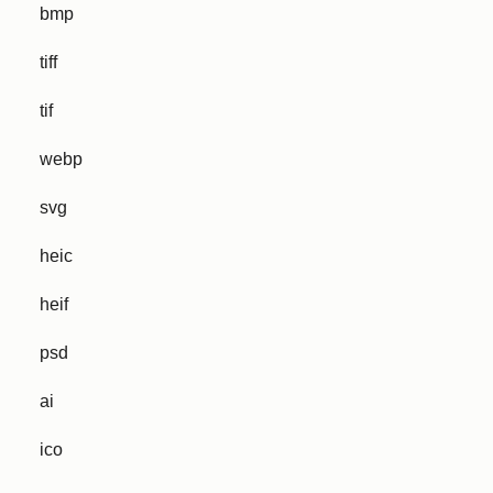
bmp
tiff
tif
webp
svg
heic
heif
psd
ai
ico