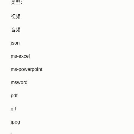
类型：
视频
音频
json
ms-excel
ms-powerpoint
msword
pdf
gif
jpeg