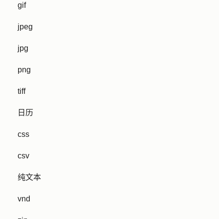
gif
jpeg
jpg
png
tiff
日历
css
csv
纯文本
vnd