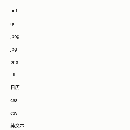
pdf
gif
jpeg
jpg
png
tiff
日历
css
csv
纯文本