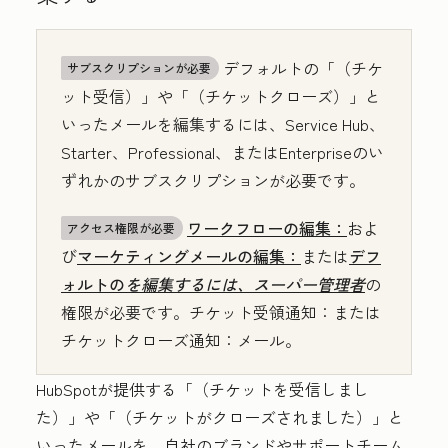
デフォルトの「
（チケ
サブスクリプションが必要
ット受信）」
や「
（チケットクローズ）」
と
いったメールを編集するには、
Service Hub
、
Starter
、
Professional
、または
Enterprise
のい
ずれかのサブスクリプションが必要です。
ワークフローの編集：
およ
アクセス権限が必要
び
マーケティングメールの編集：
または
デフ
ォルトの
を編集するには、スーパー管理者
の
権限が必要です。チケット受領通知：または
チケットクローズ通知：
メール。
HubSpotが提供する「
（チケットを受信しまし
た）」
や「
（チケットがクローズされました）」
と
いったメールを、自社のブランドやサポートチーム