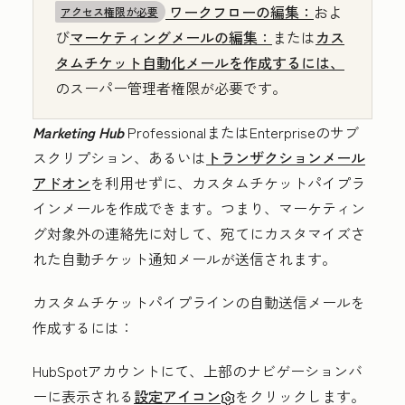
ワークフローの編集：
およ
アクセス権限が必要
び
マーケティングメールの編集：
または
カス
タムチケット自動化メールを作成するには、
のスーパー管理者権限が必要です。
Marketing Hub
Professional
または
Enterprise
のサブ
スクリプション、あるいは
トランザクションメール
アドオン
を利用せずに、カスタムチケットパイプラ
インメールを作成できます。つまり、マーケティン
グ対象外の連絡先に対して、
宛てにカスタマイズさ
れた自動チケット通知メールが送信されます。
カスタムチケットパイプラインの自動送信メールを
作成するには：
HubSpotアカウントにて、上部のナビゲーションバ
ーに表示される
設定アイコン
をクリックします。