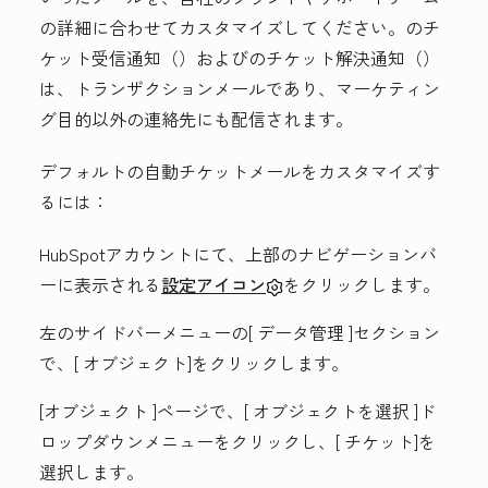
の詳細に合わせてカスタマイズしてください。
のチ
ケット受信通知（
）および
のチケット解決通知（
）
は、トランザクションメールであり、マーケティン
グ目的以外の連絡先にも配信されます。
デフォルトの自動チケットメールをカスタマイズす
るには：
HubSpotアカウントにて、上部のナビゲーションバ
ーに表示される
設定アイコン
をクリックします。
左のサイドバーメニューの[
データ管理
]セクション
で、[
オブジェクト
]をクリックします。
[オブジェクト
]ページで、[
オブジェクトを選択
]ド
ロップダウンメニューをクリックし、[
チケット
]を
選択します。