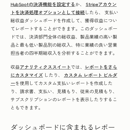
HubSpotの決済機能を設定する
か、
Stripeアカウン
トを決済処理オプションとして接続
したら、
支払い
総収益
ダッシュボードを作成して、獲得収益につい
てレポートすることができます。このダッシュボー
ドでは、決済部門全体の総収益、製品業績の高い製
品と最も低い製品別の総収入、特に業績の良い営業
担当者の四半期総収入を分析することができます。
収益
アナリティクススイート
では、
レポートをさら
にカスタマイズ
したり、
カスタム レポート ビルダ
ー
を使用してカスタム支払いレポートを作成した
り、請求書、支払い、見積もり、従来の見積もり、
サブスクリプションのレポートを表示したりするこ
ともできます。
ダッシュボードに含まれるレポー