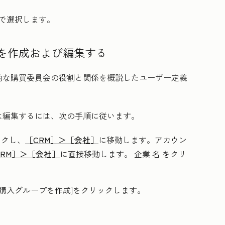
で選択します。
を作成および編集する
的な購買委員会の役割と関係を概説したユーザー定義
。
は編集するには、次の手順に従います。
ックし、
［CRM］＞
［会社］
に移動します。アカウン
CRM］＞
［会社］
に直接移動します。 企業
名
をクリ
購入グループを作成
]をクリックします。