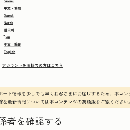
Suomi
中文 - 繁體
Dansk
Norsk
한국어
ไทย
中文 - 简体
English
アカウントをお持ちの方はこちら
ポート情報を少しでも早くお客さまにお届けするため、本コン
確な最新情報については
本コンテンツの英語版
をご覧ください
係者を確認する